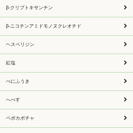
β-クリプトキサンチン
β-ニコチンアミドモノヌクレオチド
ヘスペリジン
紅塩
べにふうき
へべす
ペポカボチャ