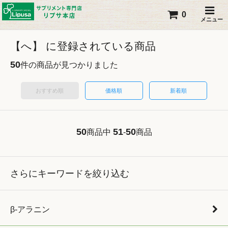
0
メニュー
【へ】 に登録されている商品
50
件の商品が見つかりました
おすすめ順
価格順
新着順
50
51
50
商品中
-
商品
さらにキーワードを絞り込む
β-アラニン