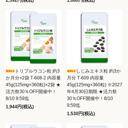
2,592円(税込)
1,080円(税込)
トリプルウコン粒 約3
しじみエキス粒 約3か
か月分×2袋 T-608-2 内容量
月分 T-609 内容量
45g(125mg×360粒)×2袋 ★
45g(125mg×360粒) ※2027
活力祭30％OFF開催中！
年4月30日期限 ★活力祭
8/10 9:59迄
30％OFF開催中！8/10
9:59迄
1,944円(税込)
1,530円(税込)