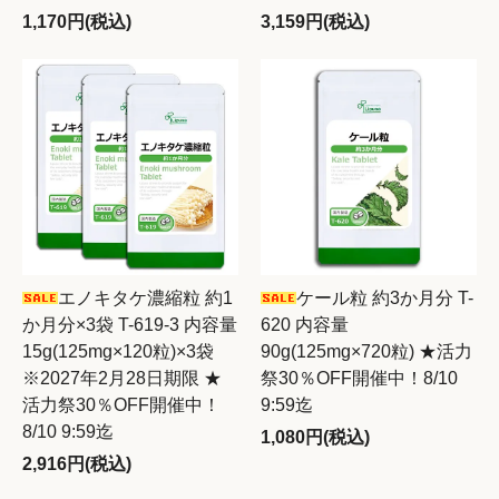
1,170円(税込)
3,159円(税込)
エノキタケ濃縮粒 約1
ケール粒 約3か月分 T-
か月分×3袋 T-619-3 内容量
620 内容量
15g(125mg×120粒)×3袋
90g(125mg×720粒) ★活力
※2027年2月28日期限 ★
祭30％OFF開催中！8/10
活力祭30％OFF開催中！
9:59迄
8/10 9:59迄
1,080円(税込)
2,916円(税込)