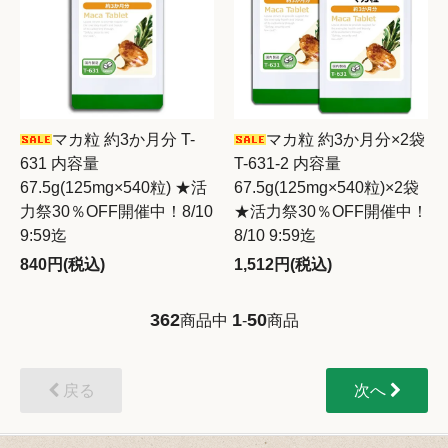
マカ粒 約3か月分 T-
マカ粒 約3か月分×2袋
631 内容量
T-631-2 内容量
67.5g(125mg×540粒) ★活
67.5g(125mg×540粒)×2袋
力祭30％OFF開催中！8/10
★活力祭30％OFF開催中！
9:59迄
8/10 9:59迄
840円(税込)
1,512円(税込)
362
1
50
商品中
-
商品
戻る
次へ