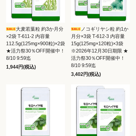
大麦若葉粒 約3か月分
ノコギリヤシ粒 約1か
×2袋 T-611-2 内容量
月分×3袋 T-612-3 内容量
112.5g(125mg×900粒)×2袋
15g(125mg×120粒)×3袋
★活力祭30％OFF開催中！
※2026年12月30日期限 ★
8/10 9:59迄
活力祭30％OFF開催中！
8/10 9:59迄
1,944円(税込)
3,402円(税込)