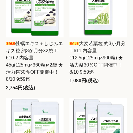
牡蠣エキス＋しじみエ
大麦若葉粒 約3か月分
キス粒 約3か月分×2袋 T-
T-611 内容量
610-2 内容量
112.5g(125mg×900粒) ★
45g(125mg×360粒)×2袋 ★
活力祭30％OFF開催中！
活力祭30％OFF開催中！
8/10 9:59迄
8/10 9:59迄
1,080円(税込)
2,754円(税込)