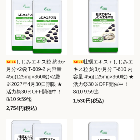
しじみエキス粒 約3か
牡蠣エキス＋しじみエ
月分×2袋 T-609-2 内容量
キス粒 約3か月分 T-610 内
45g(125mg×360粒)×2袋
容量 45g(125mg×360粒) ★
※2027年4月30日期限 ★
活力祭30％OFF開催中！
活力祭30％OFF開催中！
8/10 9:59迄
8/10 9:59迄
1,530円(税込)
2,754円(税込)