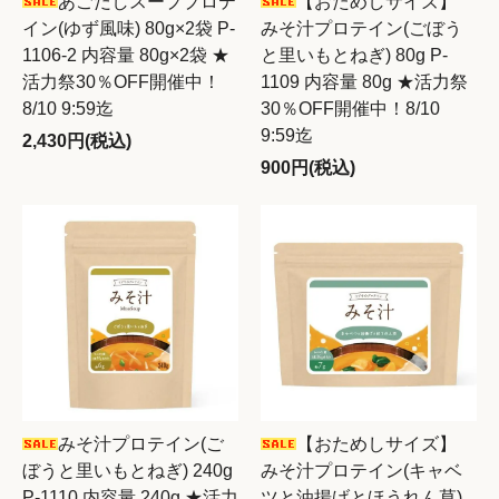
あごだしスーププロテ
【おためしサイズ】
イン(ゆず風味) 80g×2袋 P-
みそ汁プロテイン(ごぼう
1106-2 内容量 80g×2袋 ★
と里いもとねぎ) 80g P-
活力祭30％OFF開催中！
1109 内容量 80g ★活力祭
8/10 9:59迄
30％OFF開催中！8/10
9:59迄
2,430円(税込)
900円(税込)
みそ汁プロテイン(ご
【おためしサイズ】
ぼうと里いもとねぎ) 240g
みそ汁プロテイン(キャベ
P-1110 内容量 240g ★活力
ツと油揚げとほうれん草)