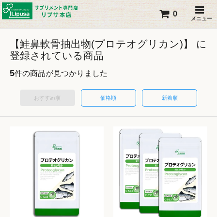
0
メニュー
【鮭鼻軟骨抽出物(プロテオグリカン)】 に
登録されている商品
5
件の商品が見つかりました
おすすめ順
価格順
新着順