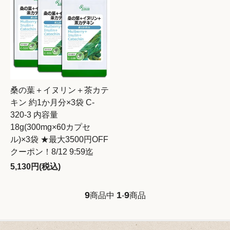
桑の葉＋イヌリン＋茶カテ
キン 約1か月分×3袋 C-
320-3 内容量
18g(300mg×60カプセ
ル)×3袋 ★最大3500円OFF
クーポン！8/12 9:59迄
5,130円(税込)
9
1
9
商品中
-
商品