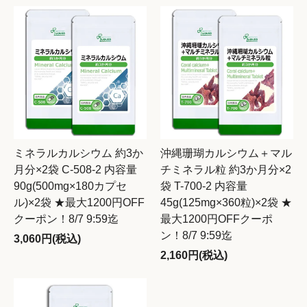
ミネラルカルシウム 約3か
沖縄珊瑚カルシウム＋マル
月分×2袋 C-508-2 内容量
チミネラル粒 約3か月分×2
90g(500mg×180カプセ
袋 T-700-2 内容量
ル)×2袋 ★最大1200円OFF
45g(125mg×360粒)×2袋 ★
クーポン！8/7 9:59迄
最大1200円OFFクーポ
ン！8/7 9:59迄
3,060円(税込)
2,160円(税込)