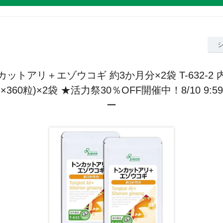
カットアリ＋エゾウコギ 約3か月分×2袋 T-632-2 
mg×360粒)×2袋 ★活力祭30％OFF開催中！8/10 9
ー