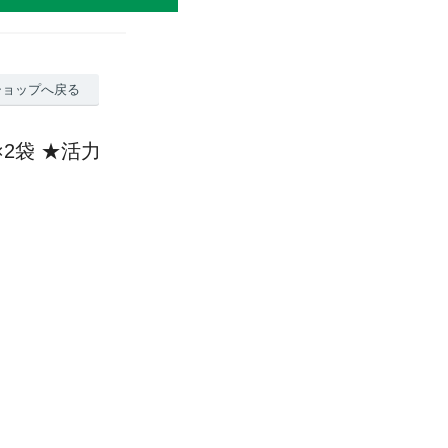
ショップへ戻る
)×2袋 ★活力