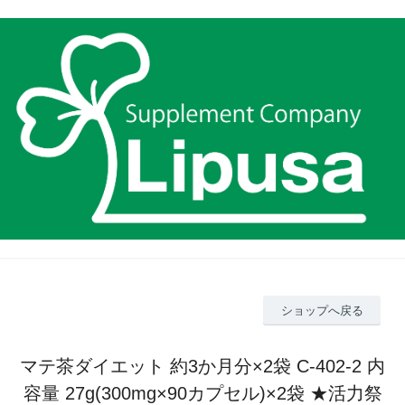
ショップへ戻る
マテ茶ダイエット 約3か月分×2袋 C-402-2 内
容量 27g(300mg×90カプセル)×2袋 ★活力祭