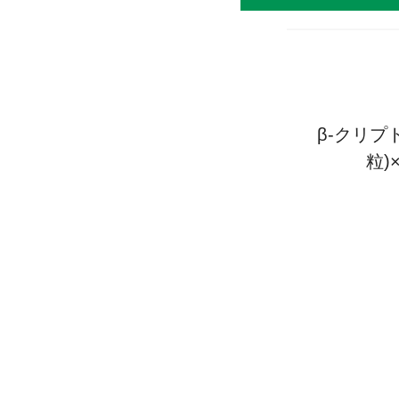
β-クリプト
粒)