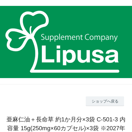
ショップへ戻る
亜麻仁油＋長命草 約1か月分×3袋 C-501-3 内
容量 15g(250mg×60カプセル)×3袋 ※2027年