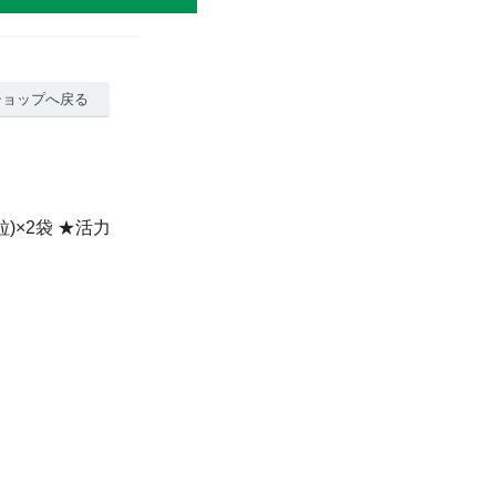
ショップへ戻る
0粒)×2袋 ★活力