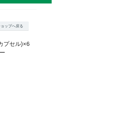
ショップへ戻る
0カプセル)×6
ュー