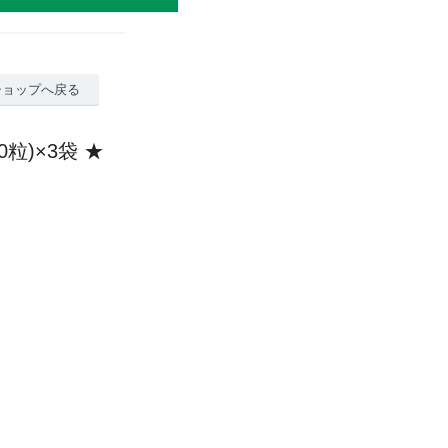
ショップへ戻る
0粒)×3袋 ★