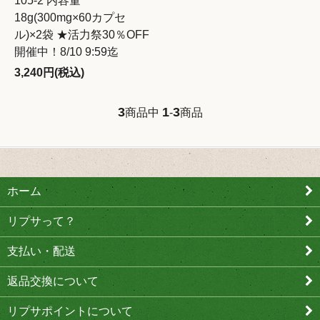
105-2 内容量
18g(300mg×60カプセ
ル)×2袋 ★活力祭30％OFF
開催中！8/10 9:59迄
3,240円(税込)
3
1
3
商品中
-
商品
ホーム
リプサって？
支払い・配送
返品交換について
リプサポイントについて