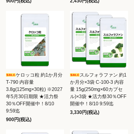
900円(税込)
2,430円(税込)
ケロッコ粒 約1か月分
スルフォラファン 約1
T-790 内容量
か月分×3袋 C-100-3 内容
3.8g(125mg×30粒) ※2027
量 15g(250mg×60カプセ
年5月30日期限 ★活力祭
ル)×3袋 ★活力祭30％OFF
30％OFF開催中！8/10
開催中！8/10 9:59迄
9:59迄
3,330円(税込)
900円(税込)