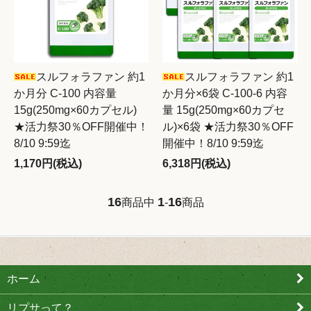
スルフォラファン 約1
スルフォラファン 約1
か月分 C-100 内容量
か月分×6袋 C-100-6 内容
15g(250mg×60カプセル)
量 15g(250mg×60カプセ
★活力祭30％OFF開催中！
ル)×6袋 ★活力祭30％OFF
8/10 9:59迄
開催中！8/10 9:59迄
1,170円(税込)
6,318円(税込)
16
1
16
商品中
-
商品
ホーム
リプサって？