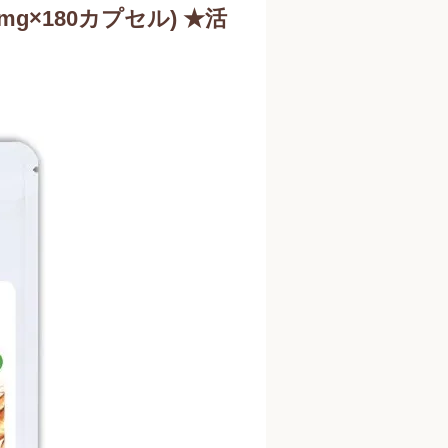
0mg×180カプセル) ★活