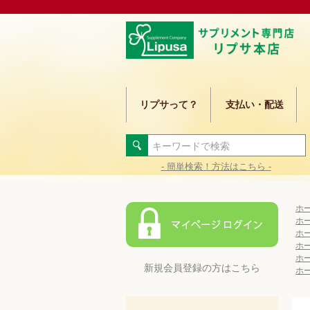
リプサって？
支払い・配送
- 簡単検索！方法はこちら -
ホ
ホ
ホ
ホ
ホ
新規会員登録の方はこちら
ホ