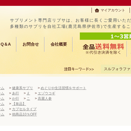
マイアカウント
サプリメント専門店リプサは、お客様に長くご愛用いた
多種類のサプリを自社工場(鹿児島県伊佐市)で生産する
Q＆A
お問合せ
会社概要
スルフォラファ
ーム
>
健康系サプリ
>
めぐりや生活習慣をサポート
ーム
>
あ行
>
え
>
エゾウコギ
ーム
>
か行
>
こ
>
高麗人参
ーム
>
【単品】
ーム
>
カプセルタイプ
ーム
>
他商品10％OFF