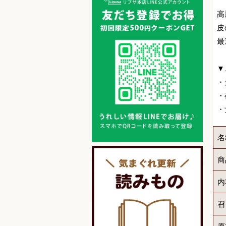
高
皮
最
▼
・
・
・
名
商
内
召