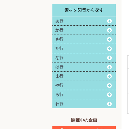
素材を50音から探す
あ行
か行
さ行
た行
な行
は行
ま行
や行
ら行
わ行
開催中の企画