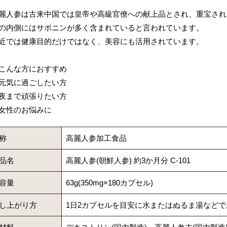
麗人参は古来中国では皇帝や高級官僚への献上品とされ、重宝され
の内側にはサポニンが多く含まれていると言われています。
近では健康目的だけではなく、美容にも活用されています。
こんな方におすすめ
元気に過ごしたい方
夜まで頑張りたい方
女性のお悩みに
称
高麗人参加工食品
品名
高麗人参(朝鮮人参) 約3か月分 C-101
容量
63g(350mg×180カプセル)
し上がり方
1日2カプセルを目安に水またはぬるま湯など