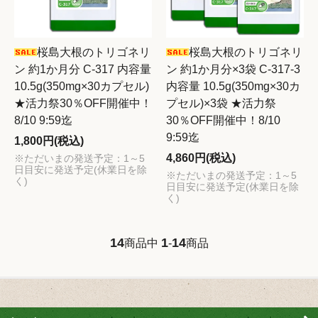
桜島大根のトリゴネリ
桜島大根のトリゴネリ
ン 約1か月分 C-317 内容量
ン 約1か月分×3袋 C-317-3
10.5g(350mg×30カプセル)
内容量 10.5g(350mg×30カ
★活力祭30％OFF開催中！
プセル)×3袋 ★活力祭
8/10 9:59迄
30％OFF開催中！8/10
9:59迄
1,800円(税込)
4,860円(税込)
※ただいまの発送予定：1～5
日目安に発送予定(休業日を除
※ただいまの発送予定：1～5
く)
日目安に発送予定(休業日を除
く)
14
1
14
商品中
-
商品