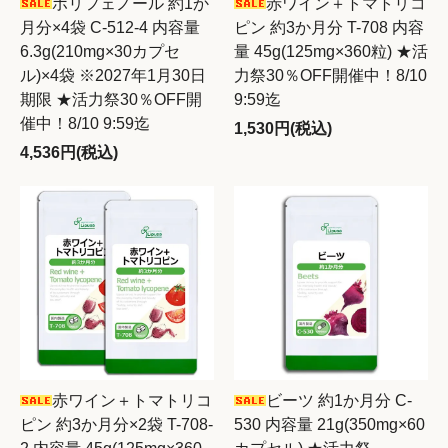
ポリフェノール 約1か
赤ワイン＋トマトリコ
月分×4袋 C-512-4 内容量
ピン 約3か月分 T-708 内容
6.3g(210mg×30カプセ
量 45g(125mg×360粒) ★活
ル)×4袋 ※2027年1月30日
力祭30％OFF開催中！8/10
期限 ★活力祭30％OFF開
9:59迄
催中！8/10 9:59迄
1,530円(税込)
4,536円(税込)
赤ワイン＋トマトリコ
ビーツ 約1か月分 C-
ピン 約3か月分×2袋 T-708-
530 内容量 21g(350mg×60