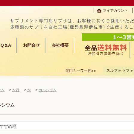
マイアカウント
サプリメント専門店リプサは、お客様に長くご愛用いた
多種類のサプリを自社工場(鹿児島県伊佐市)で生産する
Q＆A
お問合せ
会社概要
スルフォラファ
ーム
>
か行
>
か
>
カルシウム
ルシウム