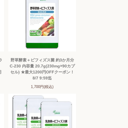
ラ
野草酵素＋ビフィズス菌 約3か月分
C-230 内容量 20.7g(230mg×90カプ
円
セル) ★最大1200円OFFクーポン！
8/7 9:59迄
1,700円(税込)