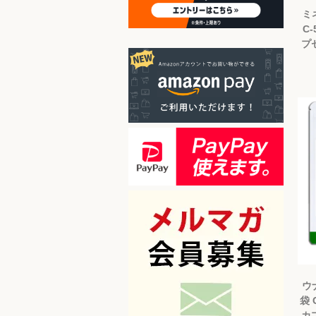
ミ
C-
プ
ウ
袋 
カ