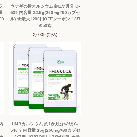
ラ
ウナギの骨カルシウム 約1か月分 C-
量
539 内容量 22.5g(250mg×90カプセ
00
ル) ★最大1200円OFFクーポン！8/7
9:59迄
2,000円(税込)
 内
HMBカルシウム 約1か月分×3袋 C-
540-3 内容量 15g(250mg×60カプセ
0円
ル)×3袋 ※2027年2月28日期限 ★最