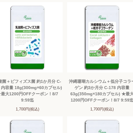
酸菌＋ビフィズス菌 約1か月分 C-
沖縄珊瑚カルシウム＋低分子コラ
7 内容量 18g(300mg×60カプセル)
ゲン 約3か月分 C-178 内容量
最大1200円OFFクーポン！8/7
63g(350mg×180カプセル) ★最
9:59迄
1200円OFFクーポン！8/7 9:59
1,700円(税込)
1,700円(税込)