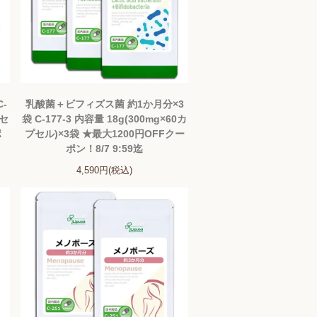
-
乳酸菌＋ビフィズス菌 約1か月分×3
プセ
袋 C-177-3 内容量 18g(300mg×60カ
ポ
プセル)×3袋 ★最大1200円OFFクー
ポン！8/7 9:59迄
4,590円(税込)