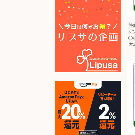
沖
ゲン
63
大1