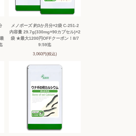
分
メノポーズ 約3か月分×2袋 C-251-2
内容量 29.7g(330mg×90カプセル)×2
★最
袋 ★最大1200円OFFクーポン！8/7
迄
9:59迄
3,060円(税込)