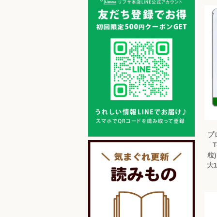
プ
T
粒
大1