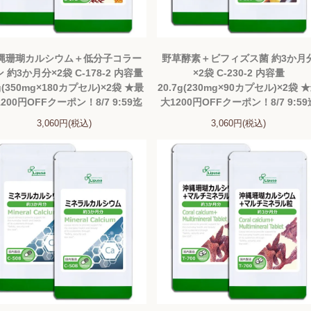
縄珊瑚カルシウム＋低分子コラー
野草酵素＋ビフィズス菌 約3か月
 約3か月分×2袋 C-178-2 内容量
×2袋 C-230-2 内容量
g(350mg×180カプセル)×2袋 ★最
20.7g(230mg×90カプセル)×2袋 
200円OFFクーポン！8/7 9:59迄
大1200円OFFクーポン！8/7 9:59
3,060円(税込)
3,060円(税込)