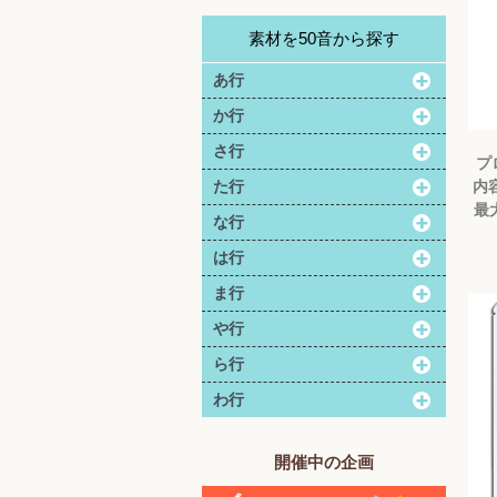
素材を50音から探す
あ行
か行
さ行
プ
内容
た行
最大
な行
は行
ま行
や行
ら行
わ行
開催中の企画