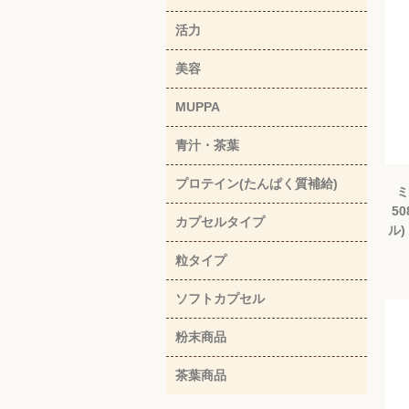
活力
美容
MUPPA
青汁・茶葉
プロテイン(たんぱく質補給)
ミ
50
カプセルタイプ
ル)
粒タイプ
ソフトカプセル
粉末商品
茶葉商品