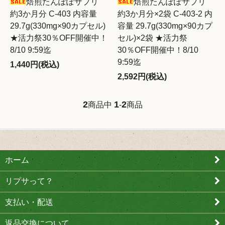
焙煎たんぽぽサプリ
焙煎たんぽぽサプリ
約3か月分 C-403 内容量
約3か月分×2袋 C-403-2 内
29.7g(330mg×90カプセル)
容量 29.7g(330mg×90カプ
★活力祭30％OFF開催中！
セル)×2袋 ★活力祭
8/10 9:59迄
30％OFF開催中！8/10
9:59迄
1,440円(税込)
2,592円(税込)
2
1
2
商品中
-
商品
ホーム
リプサって？
支払い・配送
返品交換について