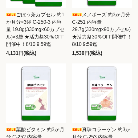
ごぼう茶カプセル 約1
メノポーズ 約3か月分
か月分×3袋 C-250-3 内容
C-251 内容量
量 19.8g(330mg×60カプセ
29.7g(330mg×90カプセル)
ル)×3袋 ★活力祭30％OFF
★活力祭30％OFF開催中！
開催中！8/10 9:59迄
8/10 9:59迄
4,131円(税込)
1,530円(税込)
葉酸ビタミン 約3か月
真珠コラーゲン 約3か
分 C-252 内容量
月分 C-253 内容量