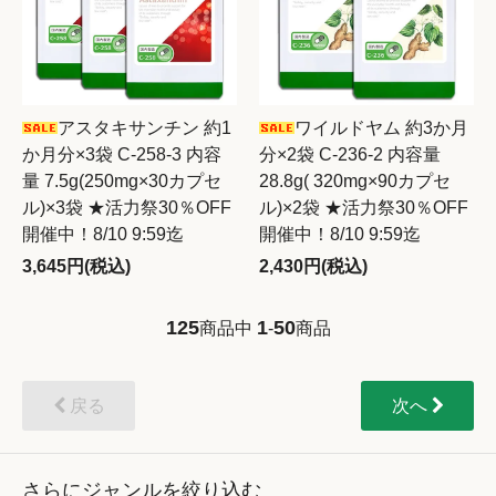
アスタキサンチン 約1
ワイルドヤム 約3か月
か月分×3袋 C-258-3 内容
分×2袋 C-236-2 内容量
量 7.5g(250mg×30カプセ
28.8g( 320mg×90カプセ
ル)×3袋 ★活力祭30％OFF
ル)×2袋 ★活力祭30％OFF
開催中！8/10 9:59迄
開催中！8/10 9:59迄
3,645円(税込)
2,430円(税込)
125
1
50
商品中
-
商品
戻る
次へ
さらにジャンルを絞り込む