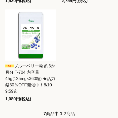
1,530円(税込)
2,754円(税込)
ブルーベリー粒 約3か
月分 T-704 内容量
45g(125mg×360粒) ★活力
祭30％OFF開催中！8/10
9:59迄
1,080円(税込)
7
1
7
商品中
-
商品