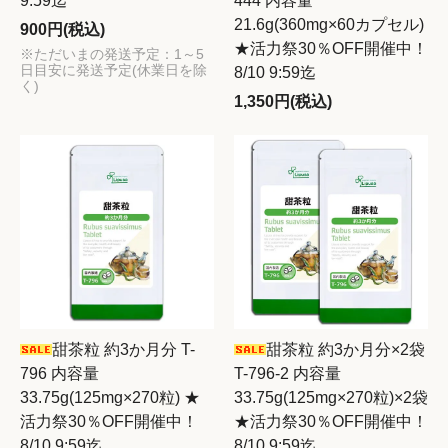
9:59迄
444 内容量
21.6g(360mg×60カプセル)
900円(税込)
★活力祭30％OFF開催中！
※ただいまの発送予定：1～5
日目安に発送予定(休業日を除
8/10 9:59迄
く)
1,350円(税込)
甜茶粒 約3か月分 T-
甜茶粒 約3か月分×2袋
796 内容量
T-796-2 内容量
33.75g(125mg×270粒) ★
33.75g(125mg×270粒)×2袋
活力祭30％OFF開催中！
★活力祭30％OFF開催中！
8/10 9:59迄
8/10 9:59迄