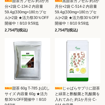
甜茶カプセル 約3か月
黒甜茶カプセル 約3か
分×2袋 C-134-2 内容量
月分×2袋 C-514-2 内容量
59.4g(330mg×180カプセ
59.4g(330mg×180カプセ
ル)×2袋 ★活力祭30％OFF
ル)×2袋 ★活力祭30％OFF
開催中！8/10 9:59迄
開催中！8/10 9:59迄
2,754円(税込)
2,754円(税込)
甜茶 60g T-785 お試し
じゃばらサプリに甜茶
サイズ 内容量 60g ★活力
と緑茶と酢酸菌と乳酸菌を
祭30％OFF開催中！8/10
入れてみた 約1か月分 C-