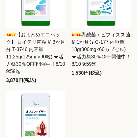
【おまとめエコパッ
乳酸菌＋ビフィズス菌
ク】 ロイテリ菌粒 約3か月
約1か月分 C-177 内容量
分 T-3746 内容量
18g(300mg×60カプセル)
11.25g(125mg×90粒) ★活
★活力祭30％OFF開催中！
力祭30％OFF開催中！8/10
8/10 9:59迄
9:59迄
1,530円(税込)
3,870円(税込)