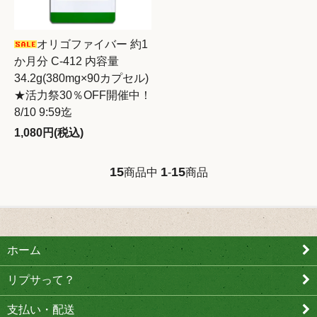
オリゴファイバー 約1
か月分 C-412 内容量
34.2g(380mg×90カプセル)
★活力祭30％OFF開催中！
8/10 9:59迄
1,080円(税込)
15
1
15
商品中
-
商品
ホーム
リプサって？
支払い・配送