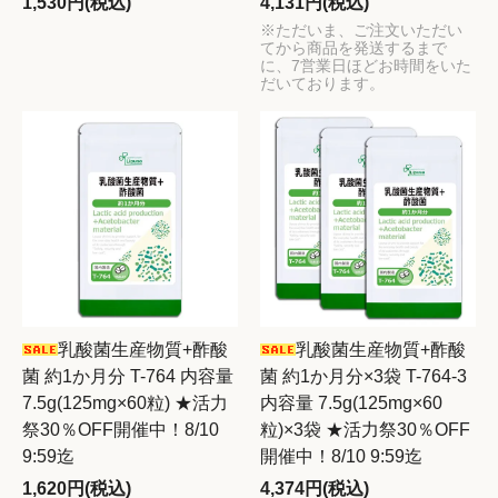
1,530円(税込)
4,131円(税込)
※ただいま、ご注文いただい
てから商品を発送するまで
に、7営業日ほどお時間をいた
だいております。
乳酸菌生産物質+酢酸
乳酸菌生産物質+酢酸
菌 約1か月分 T-764 内容量
菌 約1か月分×3袋 T-764-3
7.5g(125mg×60粒) ★活力
内容量 7.5g(125mg×60
祭30％OFF開催中！8/10
粒)×3袋 ★活力祭30％OFF
9:59迄
開催中！8/10 9:59迄
1,620円(税込)
4,374円(税込)