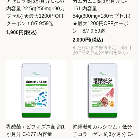
アセロラ 約3か月分 C-147
カムカムC 約3か月分 C-
内容量 22.5g(250mg×90カ
161 内容量
プセル) ★最大1200円OFF
54g(300mg×180カプセル)
クーポン！8/7 9:59迄
★最大1200円OFFクーポ
ン！8/7 9:59迄
1,900円(税込)
2,000円(税込)
※ただいまの発送予定：3日目
安に発送予定(休業日を除く)
乳酸菌＋ビフィズス菌 約1
沖縄珊瑚カルシウム＋低分
か月分 C-177 内容量
子コラーゲン 約3か月分 C-