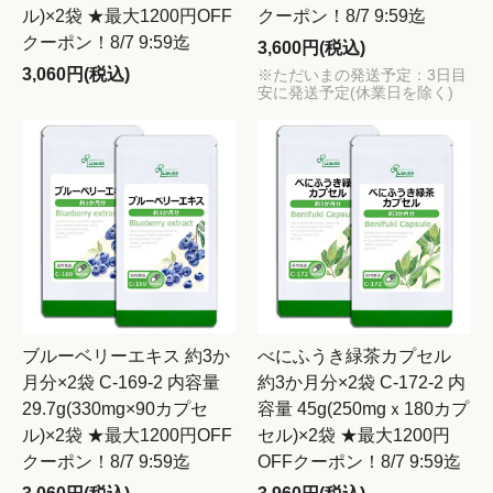
ル)×2袋 ★最大1200円OFF
クーポン！8/7 9:59迄
クーポン！8/7 9:59迄
3,600円(税込)
3,060円(税込)
※ただいまの発送予定：3日目
安に発送予定(休業日を除く)
ブルーベリーエキス 約3か
べにふうき緑茶カプセル
月分×2袋 C-169-2 内容量
約3か月分×2袋 C-172-2 内
29.7g(330mg×90カプセ
容量 45g(250mgｘ180カプ
ル)×2袋 ★最大1200円OFF
セル)×2袋 ★最大1200円
クーポン！8/7 9:59迄
OFFクーポン！8/7 9:59迄