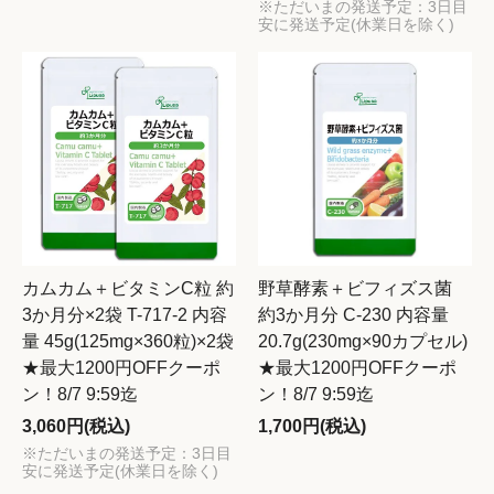
※ただいまの発送予定：3日目
安に発送予定(休業日を除く)
カムカム＋ビタミンC粒 約
野草酵素＋ビフィズス菌
3か月分×2袋 T-717-2 内容
約3か月分 C-230 内容量
量 45g(125mg×360粒)×2袋
20.7g(230mg×90カプセル)
★最大1200円OFFクーポ
★最大1200円OFFクーポ
ン！8/7 9:59迄
ン！8/7 9:59迄
3,060円(税込)
1,700円(税込)
※ただいまの発送予定：3日目
安に発送予定(休業日を除く)