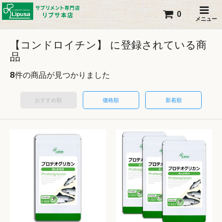
0
メニュー
【コンドロイチン】 に登録されている商
品
8
件の商品が見つかりました
おすすめ順
価格順
新着順