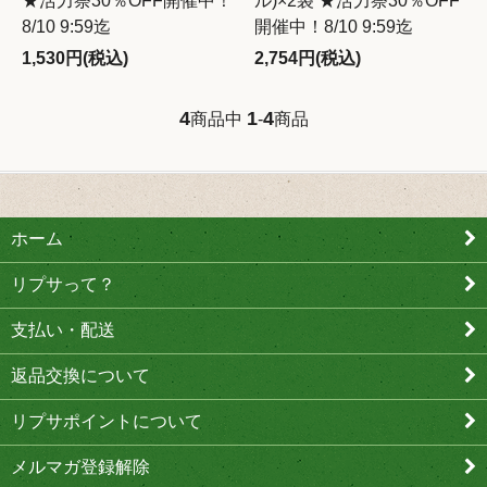
★活力祭30％OFF開催中！
ル)×2袋 ★活力祭30％OFF
8/10 9:59迄
開催中！8/10 9:59迄
1,530円(税込)
2,754円(税込)
4
1
4
商品中
-
商品
ホーム
リプサって？
支払い・配送
返品交換について
リプサポイントについて
メルマガ登録解除