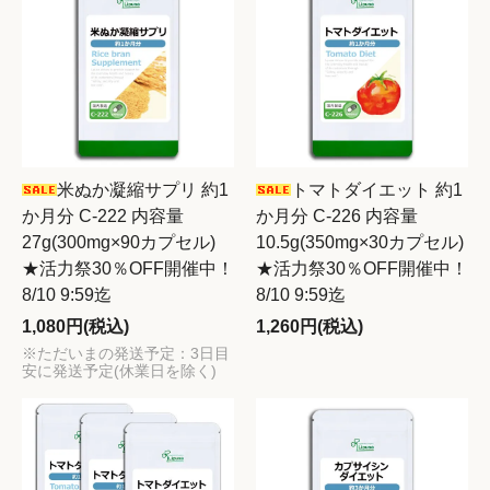
米ぬか凝縮サプリ 約1
トマトダイエット 約1
か月分 C-222 内容量
か月分 C-226 内容量
27g(300mg×90カプセル)
10.5g(350mg×30カプセル)
★活力祭30％OFF開催中！
★活力祭30％OFF開催中！
8/10 9:59迄
8/10 9:59迄
1,080円(税込)
1,260円(税込)
※ただいまの発送予定：3日目
安に発送予定(休業日を除く)