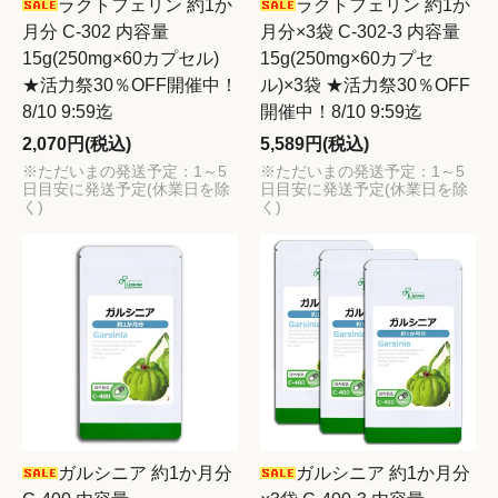
ラクトフェリン 約1か
ラクトフェリン 約1か
月分 C-302 内容量
月分×3袋 C-302-3 内容量
15g(250mg×60カプセル)
15g(250mg×60カプセ
★活力祭30％OFF開催中！
ル)×3袋 ★活力祭30％OFF
8/10 9:59迄
開催中！8/10 9:59迄
2,070円(税込)
5,589円(税込)
※ただいまの発送予定：1～5
※ただいまの発送予定：1～5
日目安に発送予定(休業日を除
日目安に発送予定(休業日を除
く)
く)
ガルシニア 約1か月分
ガルシニア 約1か月分