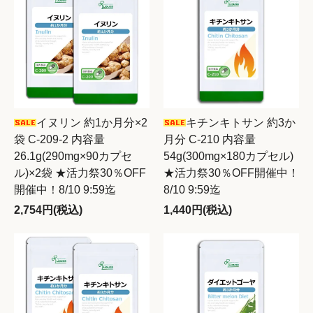
イヌリン 約1か月分×2
キチンキトサン 約3か
袋 C-209-2 内容量
月分 C-210 内容量
26.1g(290mg×90カプセ
54g(300mg×180カプセル)
ル)×2袋 ★活力祭30％OFF
★活力祭30％OFF開催中！
開催中！8/10 9:59迄
8/10 9:59迄
2,754円(税込)
1,440円(税込)