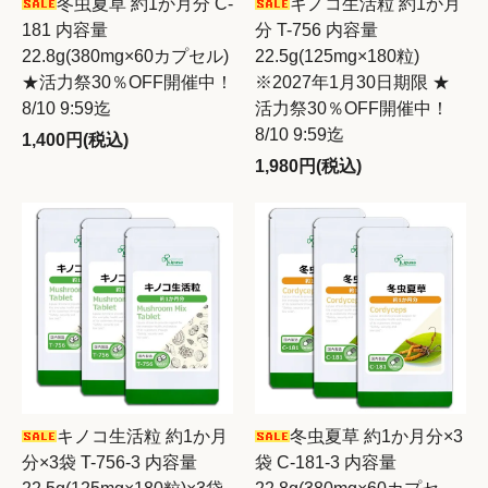
冬虫夏草 約1か月分 C-
キノコ生活粒 約1か月
181 内容量
分 T-756 内容量
22.8g(380mg×60カプセル)
22.5g(125mg×180粒)
★活力祭30％OFF開催中！
※2027年1月30日期限 ★
8/10 9:59迄
活力祭30％OFF開催中！
8/10 9:59迄
1,400円(税込)
1,980円(税込)
キノコ生活粒 約1か月
冬虫夏草 約1か月分×3
分×3袋 T-756-3 内容量
袋 C-181-3 内容量