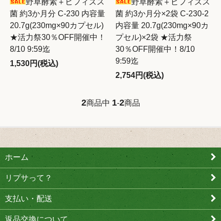
野草酵素＋ビフィズス
野草酵素＋ビフィズス
菌 約3か月分 C-230 内容量
菌 約3か月分×2袋 C-230-2
20.7g(230mg×90カプセル)
内容量 20.7g(230mg×90カ
★活力祭30％OFF開催中！
プセル)×2袋 ★活力祭
8/10 9:59迄
30％OFF開催中！8/10
9:59迄
1,530円(税込)
2,754円(税込)
2
1
2
商品中
-
商品
ホーム
リプサって？
支払い・配送
返品交換について