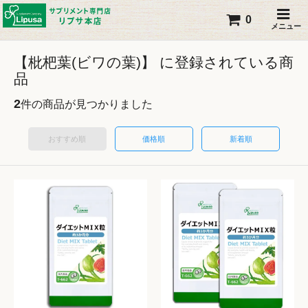
0
メニュー
【枇杷葉(ビワの葉)】 に登録されている商
品
2
件の商品が見つかりました
おすすめ順
価格順
新着順