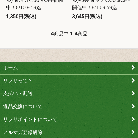
ル) ★活力祭30％OFF開催
ル)×3袋 ★活力祭30％OFF
中！8/10 9:59迄
開催中！8/10 9:59迄
1,350円(税込)
3,645円(税込)
4
1
4
商品中
-
商品
ホーム
リプサって？
支払い・配送
返品交換について
リプサポイントについて
メルマガ登録解除