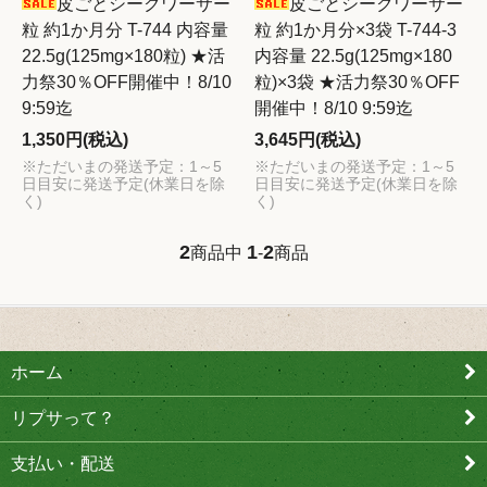
皮ごとシークワーサー
皮ごとシークワーサー
粒 約1か月分 T-744 内容量
粒 約1か月分×3袋 T-744-3
22.5g(125mg×180粒) ★活
内容量 22.5g(125mg×180
力祭30％OFF開催中！8/10
粒)×3袋 ★活力祭30％OFF
9:59迄
開催中！8/10 9:59迄
1,350円(税込)
3,645円(税込)
※ただいまの発送予定：1～5
※ただいまの発送予定：1～5
日目安に発送予定(休業日を除
日目安に発送予定(休業日を除
く)
く)
2
1
2
商品中
-
商品
ホーム
リプサって？
支払い・配送