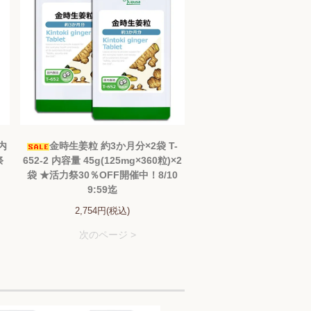
 内
金時生姜粒 約3か月分×2袋 T-
祭
652-2 内容量 45g(125mg×360粒)×2
袋 ★活力祭30％OFF開催中！8/10
9:59迄
2,754円(税込)
次のページ >