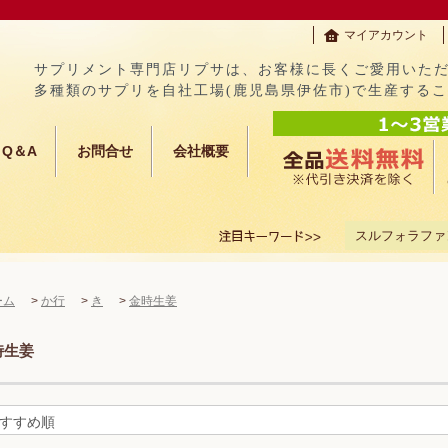
マイアカウント
サプリメント専門店リプサは、お客様に長くご愛用いた
多種類のサプリを自社工場(鹿児島県伊佐市)で生産する
Q＆A
お問合せ
会社概要
スルフォラファ
ーム
>
か行
>
き
>
金時生姜
時生姜