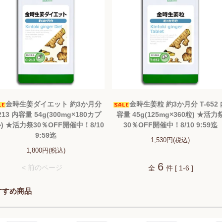
金時生姜ダイエット 約3か月分
金時生姜粒 約3か月分 T-652
213 内容量 54g(300mg×180カプ
容量 45g(125mg×360粒) ★活力
) ★活力祭30％OFF開催中！8/10
30％OFF開催中！8/10 9:59迄
9:59迄
1,530円(税込)
1,800円(税込)
6
< 前のページ
全
件 [ 1-6 ]
すすめ商品