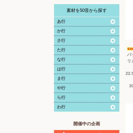
素材を50音から探す
あ行
か行
さ行
た行
パ
な行
リ
は行
22
ま行
3
や行
ら行
わ行
開催中の企画