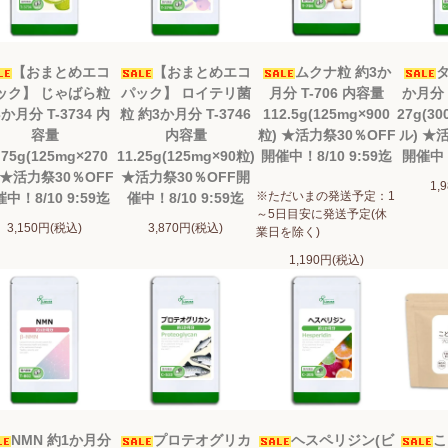
【おまとめエコ
【おまとめエコ
ムクナ粒 約3か
タ
ック】 じゃばら粒
パック】 ロイテリ菌
月分 T-706 内容量
か月分 
か月分 T-3734 内
粒 約3か月分 T-3746
112.5g(125mg×900
27g(3
容量
内容量
粒) ★活力祭30％OFF
ル) ★
.75g(125mg×270
11.25g(125mg×90粒)
開催中！8/10 9:59迄
開催中！
 ★活力祭30％OFF
★活力祭30％OFF開
1,
※ただいまの発送予定：1
中！8/10 9:59迄
催中！8/10 9:59迄
～5日目安に発送予定(休
3,150円(税込)
3,870円(税込)
業日を除く)
1,190円(税込)
NMN 約1か月分
プロテオグリカ
ヘスペリジン(ビ
こ