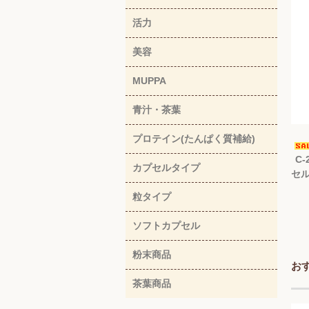
活力
美容
MUPPA
青汁・茶葉
プロテイン(たんぱく質補給)
C-
カプセルタイプ
セル
粒タイプ
ソフトカプセル
粉末商品
お
茶葉商品