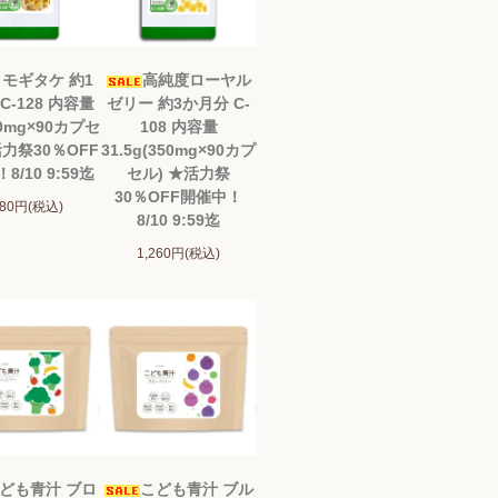
モギタケ 約1
高純度ローヤル
C-128 内容量
ゼリー 約3か月分 C-
00mg×90カプセ
108 内容量
活力祭30％OFF
31.5g(350mg×90カプ
8/10 9:59迄
セル) ★活力祭
30％OFF開催中！
980円(税込)
8/10 9:59迄
1,260円(税込)
ども青汁 ブロ
こども青汁 ブル