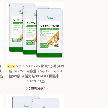
分
シナモン+ヒハツ粒 約1か月分×3
 ★
袋 T-882-3 内容量 7.5g(125mg×60
9迄
粒)×3袋 ★活力祭30％OFF開催中！
8/10 9:59迄
3,645円(税込)