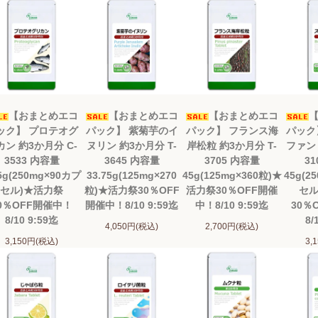
【おまとめエコ
【おまとめエコ
【おまとめエコ
ック】 プロテオグ
パック】 紫菊芋のイ
パック】 フランス海
パック
カン 約3か月分 C-
ヌリン 約3か月分 T-
岸松粒 約3か月分 T-
ファン 
3533 内容量
3645 内容量
3705 内容量
31
.5g(250mg×90カプ
33.75g(125mg×270
45g(125mg×360粒)★
45g(2
セル)★活力祭
粒)★活力祭30％OFF
活力祭30％OFF開催
セル
0％OFF開催中！
開催中！8/10 9:59迄
中！8/10 9:59迄
30％
8/10 9:59迄
8/
4,050円(税込)
2,700円(税込)
3,150円(税込)
3,