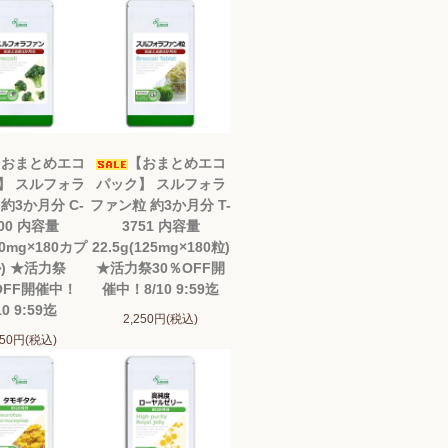
【おまとめエコ
【おまとめエコ
】 スルフォラ
パック】 スルフォラ
約3か月分 C-
ファン粒 約3か月分 T-
00 内容量
3751 内容量
50mg×180カプ
22.5g(125mg×180粒)
) ★活力祭
★活力祭30％OFF開
OFF開催中！
催中！8/10 9:59迄
10 9:59迄
2,250円(税込)
150円(税込)