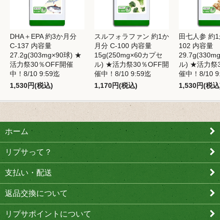
DHA＋EPA 約3か月分
スルフォラファン 約1か
田七人参 約1
C-137 内容量
月分 C-100 内容量
102 内容量
27.2g(303mg×90球) ★
15g(250mg×60カプセ
29.7g(330
活力祭30％OFF開催
ル) ★活力祭30％OFF開
ル) ★活力祭
中！8/10 9:59迄
催中！8/10 9:59迄
催中！8/10 9
1,530円(税込)
1,170円(税込)
1,530円(税込
ホーム
リプサって？
支払い・配送
返品交換について
リプサポイントについて