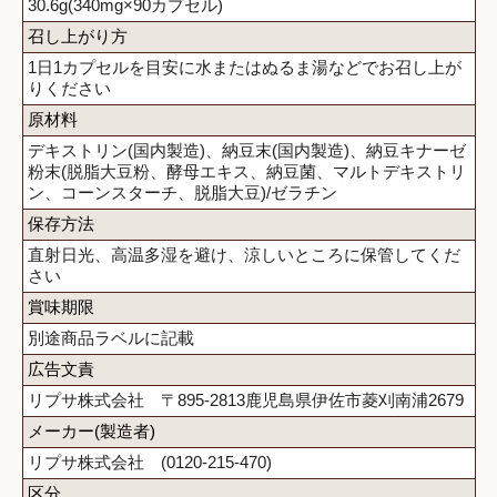
30.6g(340mg×90カプセル)
召し上がり方
1日1カプセルを目安に水またはぬるま湯などでお召し上が
りください
原材料
デキストリン(国内製造)、納豆末(国内製造)、納豆キナーゼ
粉末(脱脂大豆粉、酵母エキス、納豆菌、マルトデキストリ
ン、コーンスターチ、脱脂大豆)/ゼラチン
保存方法
直射日光、高温多湿を避け、涼しいところに保管してくだ
さい
賞味期限
別途商品ラベルに記載
広告文責
リプサ株式会社 〒895-2813鹿児島県伊佐市菱刈南浦2679
メーカー(製造者)
リプサ株式会社 (0120-215-470)
区分