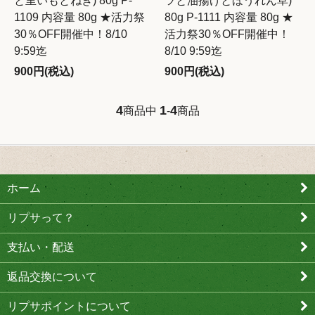
と里いもとねぎ) 80g P-
ツと油揚げとほうれん草)
1109 内容量 80g ★活力祭
80g P-1111 内容量 80g ★
30％OFF開催中！8/10
活力祭30％OFF開催中！
9:59迄
8/10 9:59迄
900円(税込)
900円(税込)
4
1
4
商品中
-
商品
ホーム
リプサって？
支払い・配送
返品交換について
リプサポイントについて