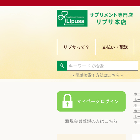
リプサって？
支払い・配送
- 簡単検索！方法はこちら -
ホ
ホ
ホ
ホ
ホ
新規会員登録の方はこちら
ホ