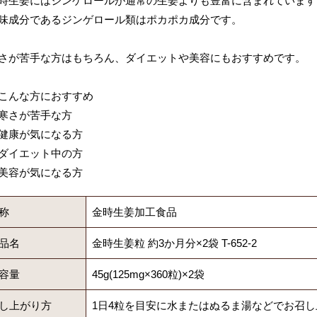
時生姜にはジンゲロールが通常の生姜よりも豊富に含まれています
味成分であるジンゲロール類はポカポカ成分です。
さが苦手な方はもちろん、ダイエットや美容にもおすすめです。
こんな方におすすめ
寒さが苦手な方
健康が気になる方
ダイエット中の方
美容が気になる方
称
金時生姜加工食品
品名
金時生姜粒 約3か月分×2袋 T-652-2
容量
45g(125mg×360粒)×2袋
し上がり方
1日4粒を目安に水またはぬるま湯などでお召