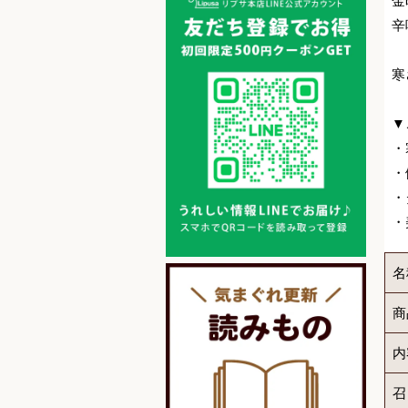
金
辛
寒
▼
・
・
・
・
名
商
内
召