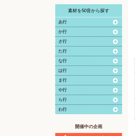
素材を50音から探す
あ行
か行
さ行
た行
な行
は行
ま行
や行
ら行
わ行
開催中の企画