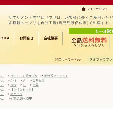
マイアカウント
サプリメント専門店リプサは、お客様に長くご愛用いた
多種類のサプリを自社工場(鹿児島県伊佐市)で生産する
Q＆A
お問合せ
会社概要
スルフォラファ
ーム
>
ダイエット系サプリ
>
燃焼系ダイエット
ーム
>
か行
>
き
>
金時生姜
ーム
>
さ行
>
し
>
生姜
ーム
>
【お得なセット】
ーム
>
粒タイプ
ーム
>
他商品10％OFF