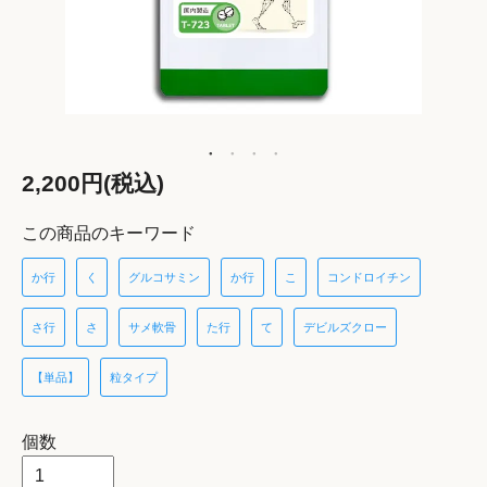
2,200円(税込)
この商品のキーワード
か行
く
グルコサミン
か行
こ
コンドロイチン
さ行
さ
サメ軟骨
た行
て
デビルズクロー
【単品】
粒タイプ
個数