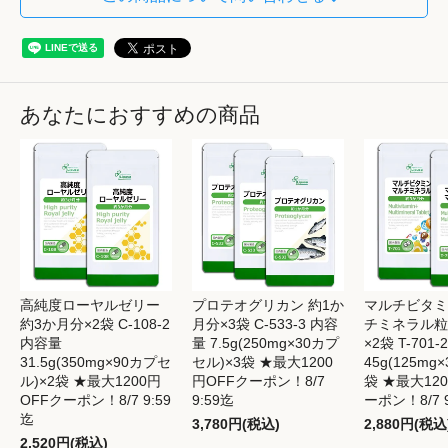
あなたにおすすめの商品
高純度ローヤルゼリー
プロテオグリカン 約1か
マルチビタミ
約3か月分×2袋 C-108-2
月分×3袋 C-533-3 内容
チミネラル粒
内容量
量 7.5g(250mg×30カプ
×2袋 T-701
31.5g(350mg×90カプセ
セル)×3袋 ★最大1200
45g(125mg×
ル)×2袋 ★最大1200円
円OFFクーポン！8/7
袋 ★最大12
OFFクーポン！8/7 9:59
9:59迄
ーポン！8/7 
迄
3,780円(税込)
2,880円(税込
2,520円(税込)