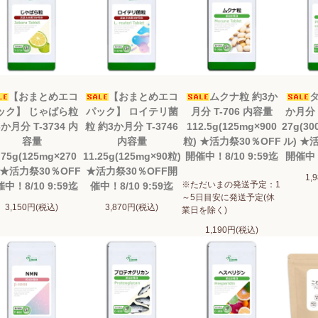
【おまとめエコ
【おまとめエコ
ムクナ粒 約3か
タ
ック】 じゃばら粒
パック】 ロイテリ菌
月分 T-706 内容量
か月分 
か月分 T-3734 内
粒 約3か月分 T-3746
112.5g(125mg×900
27g(3
容量
内容量
粒) ★活力祭30％OFF
ル) ★
.75g(125mg×270
11.25g(125mg×90粒)
開催中！8/10 9:59迄
開催中！
 ★活力祭30％OFF
★活力祭30％OFF開
1,
※ただいまの発送予定：1
中！8/10 9:59迄
催中！8/10 9:59迄
～5日目安に発送予定(休
3,150円(税込)
3,870円(税込)
業日を除く)
1,190円(税込)