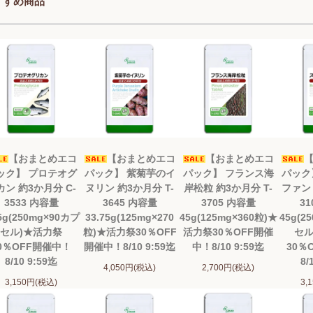
すすめ商品
【おまとめエコ
【おまとめエコ
【おまとめエコ
ック】 プロテオグ
パック】 紫菊芋のイ
パック】 フランス海
パック
カン 約3か月分 C-
ヌリン 約3か月分 T-
岸松粒 約3か月分 T-
ファン 
3533 内容量
3645 内容量
3705 内容量
31
.5g(250mg×90カプ
33.75g(125mg×270
45g(125mg×360粒)★
45g(2
セル)★活力祭
粒)★活力祭30％OFF
活力祭30％OFF開催
セル
0％OFF開催中！
開催中！8/10 9:59迄
中！8/10 9:59迄
30％
8/10 9:59迄
8/
4,050円(税込)
2,700円(税込)
3,150円(税込)
3,