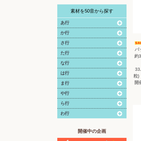
素材を50音から探す
あ行
か行
さ行
パ
た行
約3
な行
33
は行
粒)
開催
ま行
や行
ら行
わ行
開催中の企画