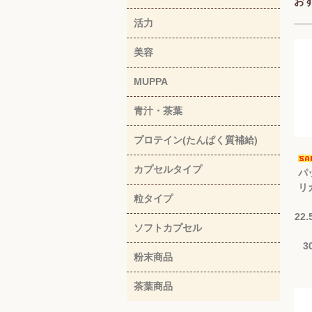
お
活力
美容
MUPPA
青汁・茶葉
プロテイン(たんぱく質補給)
カプセルタイプ
パ
リ
粒タイプ
22
ソフトカプセル
3
粉末商品
茶葉商品