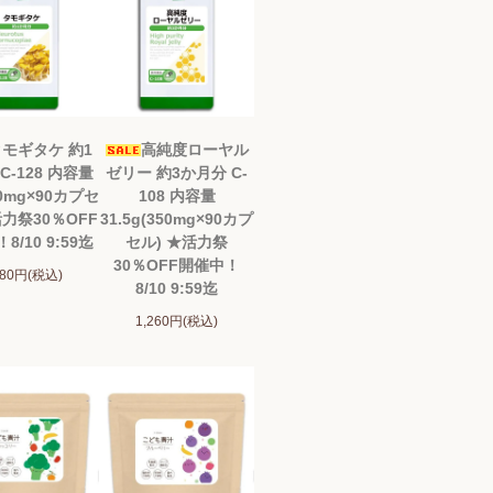
モギタケ 約1
高純度ローヤル
C-128 内容量
ゼリー 約3か月分 C-
00mg×90カプセ
108 内容量
活力祭30％OFF
31.5g(350mg×90カプ
8/10 9:59迄
セル) ★活力祭
30％OFF開催中！
980円(税込)
8/10 9:59迄
1,260円(税込)