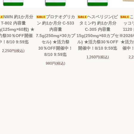
NMN 約1か月分
プロテオグリカ
ヘスペリジン(ビ
こ
T-802 内容量
ン 約1か月分 C-533
タミンP) 約1か月分
ッコリ
g(125mg×60粒) ★
内容量
C-305 内容量
1120
力祭30％OFF開催
7.5g(250mg×30カプ
15g(250mg×60カプセ
※202
中！8/10 9:59迄
セル) ★活力祭
ル) ★活力祭30％OFF
★活力
30％OFF開催中！
開催中！8/10 9:59迄
催中！8
2,250円(税込)
8/10 9:59迄
1,260円(税込)
2,
980円(税込)