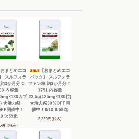
【おまとめエコ
【おまとめエコ
】 スルフォラ
パック】 スルフォラ
約3か月分 C-
ファン粒 約3か月分 T-
00 内容量
3751 内容量
50mg×180カプ
22.5g(125mg×180粒)
) ★活力祭
★活力祭30％OFF開
OFF開催中！
催中！8/10 9:59迄
10 9:59迄
2,250円(税込)
150円(税込)