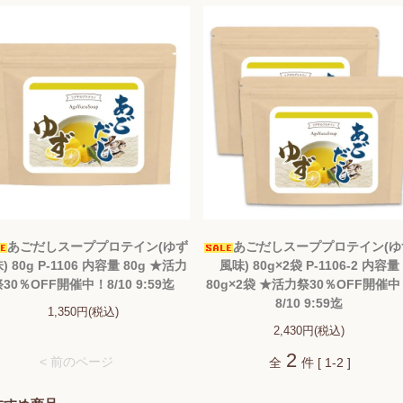
あごだしスーププロテイン(ゆず
あごだしスーププロテイン(ゆ
) 80g P-1106 内容量 80g ★活力
風味) 80g×2袋 P-1106-2 内容量
祭30％OFF開催中！8/10 9:59迄
80g×2袋 ★活力祭30％OFF開催
8/10 9:59迄
1,350円(税込)
2,430円(税込)
2
< 前のページ
全
件 [ 1-2 ]