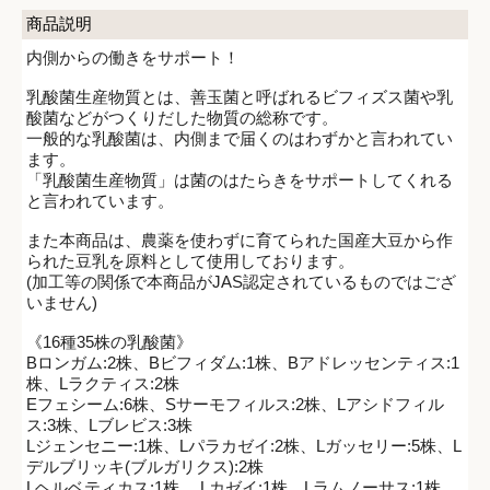
商品説明
内側からの働きをサポート！
乳酸菌生産物質とは、善玉菌と呼ばれるビフィズス菌や乳
酸菌などがつくりだした物質の総称です。
一般的な乳酸菌は、内側まで届くのはわずかと言われてい
ます。
「乳酸菌生産物質」は菌のはたらきをサポートしてくれる
と言われています。
また本商品は、農薬を使わずに育てられた国産大豆から作
られた豆乳を原料として使用しております。
(加工等の関係で本商品がJAS認定されているものではござ
いません)
《16種35株の乳酸菌》
Bロンガム:2株、Bビフィダム:1株、Bアドレッセンティス:1
株、Lラクティス:2株
Eフェシーム:6株、Sサーモフィルス:2株、Lアシドフィル
ス:3株、Lブレビス:3株
Lジェンセニー:1株、Lパラカゼイ:2株、Lガッセリー:5株、L
デルブリッキ(ブルガリクス):2株
Lヘルベティカス:1株 、Lカゼイ:1株、Lラムノーサス:1株、