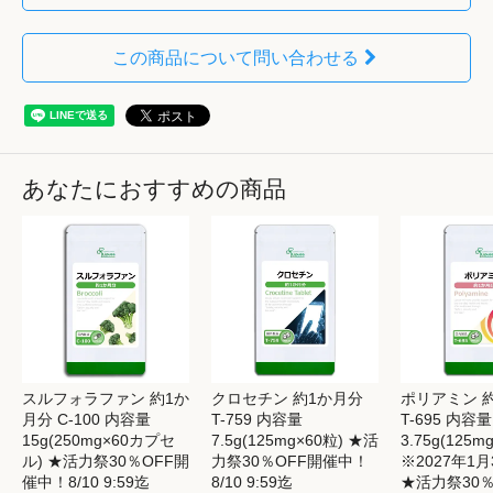
この商品について問い合わせる
あなたにおすすめの商品
スルフォラファン 約1か
クロセチン 約1か月分
ポリアミン 
月分 C-100 内容量
T-759 内容量
T-695 内容量
15g(250mg×60カプセ
7.5g(125mg×60粒) ★活
3.75g(125m
ル) ★活力祭30％OFF開
力祭30％OFF開催中！
※2027年1
催中！8/10 9:59迄
8/10 9:59迄
★活力祭30％