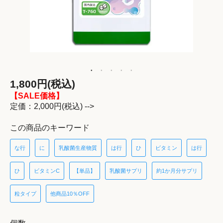
1,800円(税込)
【SALE価格】
定価：2,000円(税込) -->
この商品のキーワード
な行
に
乳酸菌生産物質
は行
ひ
ビタミン
は行
ひ
ビタミンC
【単品】
乳酸菌サプリ
約1か月分サプリ
粒タイプ
他商品10％OFF