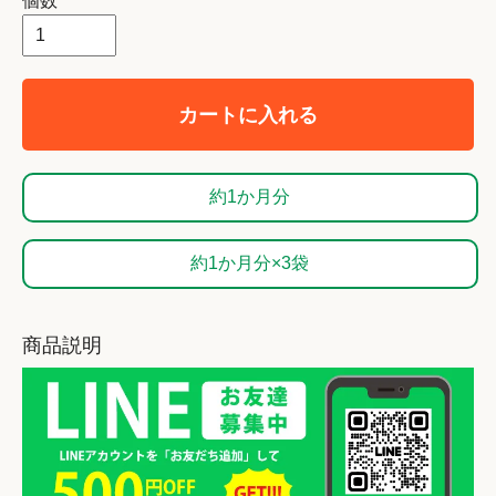
個数
カートに入れる
約1か月分
約1か月分×3袋
商品説明