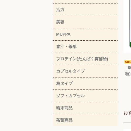
活力
美容
MUPPA
青汁・茶葉
プロテイン(たんぱく質補給)
8
カプセルタイプ
粒
粒タイプ
ソフトカプセル
粉末商品
お
茶葉商品