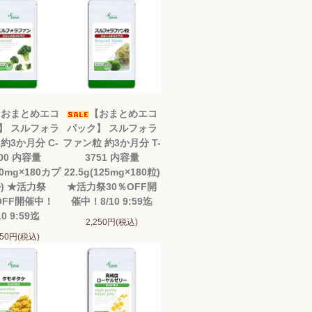
【おまとめエコ
【おまとめエコ
】 スルフォラ
パック】 スルフォラ
約3か月分 C-
ファン粒 約3か月分 T-
00 内容量
3751 内容量
50mg×180カプ
22.5g(125mg×180粒)
) ★活力祭
★活力祭30％OFF開
OFF開催中！
催中！8/10 9:59迄
10 9:59迄
2,250円(税込)
150円(税込)