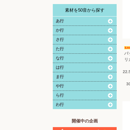
素材を50音から探す
あ行
か行
さ行
た行
パ
な行
リ
は行
22
ま行
3
や行
ら行
わ行
開催中の企画