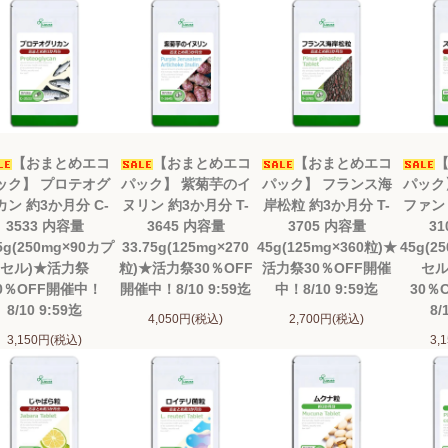
【おまとめエコ
【おまとめエコ
【おまとめエコ
ック】 プロテオグ
パック】 紫菊芋のイ
パック】 フランス海
パック
カン 約3か月分 C-
ヌリン 約3か月分 T-
岸松粒 約3か月分 T-
ファン 
3533 内容量
3645 内容量
3705 内容量
31
.5g(250mg×90カプ
33.75g(125mg×270
45g(125mg×360粒)★
45g(2
セル)★活力祭
粒)★活力祭30％OFF
活力祭30％OFF開催
セル
0％OFF開催中！
開催中！8/10 9:59迄
中！8/10 9:59迄
30％
8/10 9:59迄
8/
4,050円(税込)
2,700円(税込)
3,150円(税込)
3,