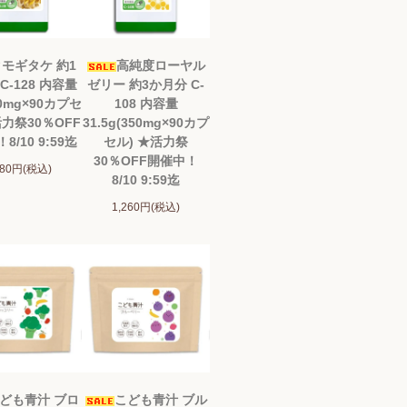
モギタケ 約1
高純度ローヤル
C-128 内容量
ゼリー 約3か月分 C-
00mg×90カプセ
108 内容量
活力祭30％OFF
31.5g(350mg×90カプ
8/10 9:59迄
セル) ★活力祭
30％OFF開催中！
980円(税込)
8/10 9:59迄
1,260円(税込)
ども青汁 ブロ
こども青汁 ブル