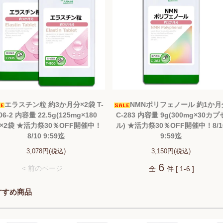
エラスチン粒 約3か月分×2袋 T-
NMNポリフェノール 約1か月
06-2 内容量 22.5g(125mg×180
C-283 内容量 9g(300mg×30カプ
)×2袋 ★活力祭30％OFF開催中！
ル) ★活力祭30％OFF開催中！8/1
8/10 9:59迄
9:59迄
3,078円(税込)
3,150円(税込)
6
< 前のページ
全
件 [ 1-6 ]
すすめ商品