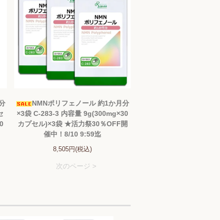
分
NMNポリフェノール 約1か月分
セ
×3袋 C-283-3 内容量 9g(300mg×30
0
カプセル)×3袋 ★活力祭30％OFF開
催中！8/10 9:59迄
8,505円(税込)
次のページ >