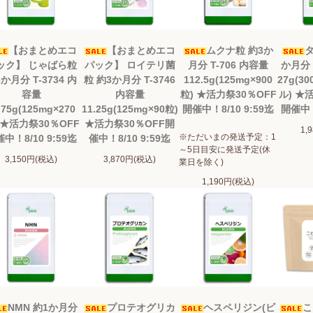
【おまとめエコ
【おまとめエコ
ムクナ粒 約3か
タ
ック】 じゃばら粒
パック】 ロイテリ菌
月分 T-706 内容量
か月分 
か月分 T-3734 内
粒 約3か月分 T-3746
112.5g(125mg×900
27g(3
容量
内容量
粒) ★活力祭30％OFF
ル) ★
.75g(125mg×270
11.25g(125mg×90粒)
開催中！8/10 9:59迄
開催中！
 ★活力祭30％OFF
★活力祭30％OFF開
1,
※ただいまの発送予定：1
中！8/10 9:59迄
催中！8/10 9:59迄
～5日目安に発送予定(休
3,150円(税込)
3,870円(税込)
業日を除く)
1,190円(税込)
NMN 約1か月分
プロテオグリカ
ヘスペリジン(ビ
こ