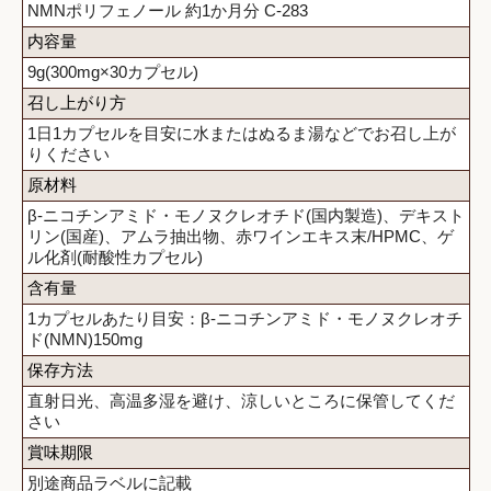
NMNポリフェノール 約1か月分 C-283
内容量
9g(300mg×30カプセル)
召し上がり方
1日1カプセルを目安に水またはぬるま湯などでお召し上が
りください
原材料
β-ニコチンアミド・モノヌクレオチド(国内製造)、デキスト
リン(国産)、アムラ抽出物、赤ワインエキス末/HPMC、ゲ
ル化剤(耐酸性カプセル)
含有量
1カプセルあたり目安：β-ニコチンアミド・モノヌクレオチ
ド(NMN)150mg
保存方法
直射日光、高温多湿を避け、涼しいところに保管してくだ
さい
賞味期限
別途商品ラベルに記載