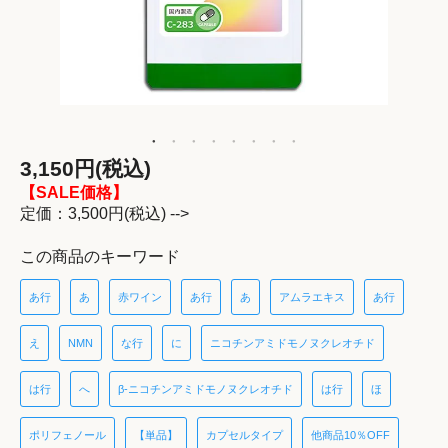
3,150円(税込)
【SALE価格】
定価：3,500円(税込) -->
この商品のキーワード
あ行
あ
赤ワイン
あ行
あ
アムラエキス
あ行
え
NMN
な行
に
ニコチンアミドモノヌクレオチド
は行
へ
β-ニコチンアミドモノヌクレオチド
は行
ほ
ポリフェノール
【単品】
カプセルタイプ
他商品10％OFF