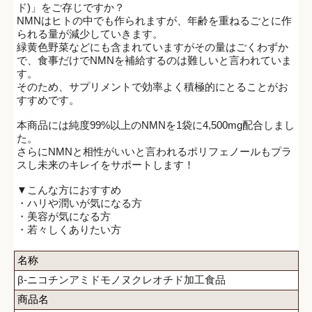
ド)」をご存じですか？
NMNはヒトの中でも作られますが、年齢を重ねるごとに作
られる量が減少していきます。
緑黄色野菜などにも含まれていますがその量はごくわずか
で、食事だけでNMNを補給するのは難しいと言われていま
す。
そのため、サプリメントで効率よく積極的にとることがお
すすめです。
本商品には純度99%以上のNMNを1袋に4,500mg配合しまし
た。
さらにNMNと相性がいいと言われるポリフェノールもプラ
スし未来のキレイをサポートします！
▼こんな方におすすめ
・ハリや潤いが気になる方
・美容が気になる方
・若々しくありたい方
名称
β-ニコチンアミドモノヌクレオチド加工食品
商品名