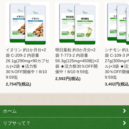
イヌリン 約1か月分×2
明日葉粒 約3か月分×2
シナモン 約1
袋 C-209-2 内容量
袋 T-773-2 内容量
袋 C-109-3
26.1g(290mg×90カプセ
56.3g(125mg×450粒)×2
27g(300mg
ル)×2袋 ★活力祭
袋 ★活力祭30％OFF開
ル)×3袋 ★
30％OFF開催中！8/10
催中！8/10 9:59迄
30％OFF開催
9:59迄
9:59迄
2,592円(税込)
2,754円(税込)
3,402円(税込
ホーム
リプサって？