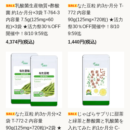
乳酸菌生産物質+酢酸
なた豆粒 約3か月分 T-
菌 約1か月分×3袋 T-764-3
772 内容量
内容量 7.5g(125mg×60
90g(125mg×720粒) ★活力
粒)×3袋 ★活力祭30％OFF
祭30％OFF開催中！8/10
開催中！8/10 9:59迄
9:59迄
4,374円(税込)
1,440円(税込)
なた豆粒 約3か月分×2
じゃばらサプリに甜茶
袋 T-772-2 内容量
と緑茶と酢酸菌と乳酸菌を
90g(125mg×720粒)×2袋 ★
入れてみた 約1か月分 C-