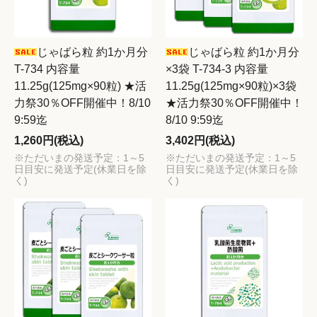
じゃばら粒 約1か月分
じゃばら粒 約1か月分
T-734 内容量
×3袋 T-734-3 内容量
11.25g(125mg×90粒) ★活
11.25g(125mg×90粒)×3袋
力祭30％OFF開催中！8/10
★活力祭30％OFF開催中！
9:59迄
8/10 9:59迄
1,260円(税込)
3,402円(税込)
※ただいまの発送予定：1～5
※ただいまの発送予定：1～5
日目安に発送予定(休業日を除
日目安に発送予定(休業日を除
く)
く)