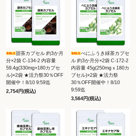
甜茶カプセル 約3か月
べにふうき緑茶カプセ
分×2袋 C-134-2 内容量
ル 約3か月分×2袋 C-172-2
59.4g(330mg×180カプセ
内容量 45g(250mgｘ180カ
ル)×2袋 ★活力祭30％OFF
プセル)×2袋 ★活力祭
開催中！8/10 9:59迄
30％OFF開催中！8/10
9:59迄
2,754円(税込)
3,564円(税込)