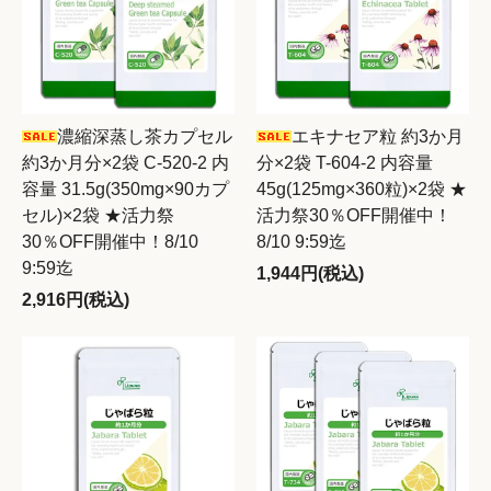
濃縮深蒸し茶カプセル
エキナセア粒 約3か月
約3か月分×2袋 C-520-2 内
分×2袋 T-604-2 内容量
容量 31.5g(350mg×90カプ
45g(125mg×360粒)×2袋 ★
セル)×2袋 ★活力祭
活力祭30％OFF開催中！
30％OFF開催中！8/10
8/10 9:59迄
9:59迄
1,944円(税込)
2,916円(税込)