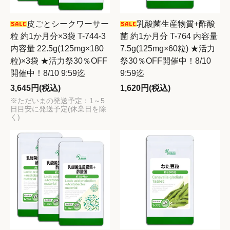
皮ごとシークワーサー
乳酸菌生産物質+酢酸
粒 約1か月分×3袋 T-744-3
菌 約1か月分 T-764 内容量
内容量 22.5g(125mg×180
7.5g(125mg×60粒) ★活力
粒)×3袋 ★活力祭30％OFF
祭30％OFF開催中！8/10
開催中！8/10 9:59迄
9:59迄
3,645円(税込)
1,620円(税込)
※ただいまの発送予定：1～5
日目安に発送予定(休業日を除
く)