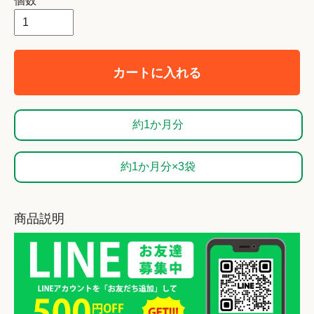
個数
カートに入れる
約1か月分
約1か月分×3袋
商品説明