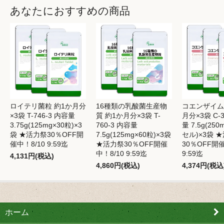
あなたにおすすめの商品
ロイテリ菌粒 約1か月分
16種類の乳酸菌生産物
コエンザイムQ
×3袋 T-746-3 内容量
質 約1か月分×3袋 T-
月分×3袋 C-3
3.75g(125mg×30粒)×3
760-3 内容量
量 7.5g(25
袋 ★活力祭30％OFF開
7.5g(125mg×60粒)×3袋
セル)×3袋 
催中！8/10 9:59迄
★活力祭30％OFF開催
30％OFF開催
中！8/10 9:59迄
9:59迄
4,131円(税込)
4,860円(税込)
4,374円(税込
ホーム