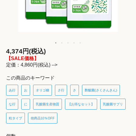
4,374円(税込)
【SALE価格】
定価：4,860円(税込) -->
この商品のキーワード
あ行
お
オリゴ糖
さ行
さ
酢酸菌(さくさんきん)
な行
に
乳酸菌生産物質
【お得なセット】
乳酸菌サプリ
粒タイプ
他商品10％OFF