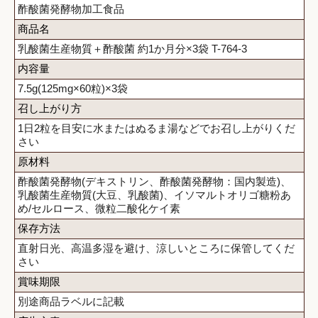
酢酸菌発酵物加工食品
商品名
乳酸菌生産物質＋酢酸菌 約1か月分×3袋 T-764-3
内容量
7.5g(125mg×60粒)×3袋
召し上がり方
1日2粒を目安に水またはぬるま湯などでお召し上がりくだ
さい
原材料
酢酸菌発酵物(デキストリン、酢酸菌発酵物：国内製造)、
乳酸菌生産物質(大豆、乳酸菌)、イソマルトオリゴ糖粉あ
め/セルロース、微粒二酸化ケイ素
保存方法
直射日光、高温多湿を避け、涼しいところに保管してくだ
さい
賞味期限
別途商品ラベルに記載