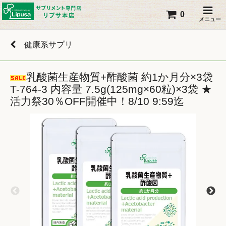
0
メニュー
健康系サプリ
乳酸菌生産物質+酢酸菌 約1か月分×3袋
T-764-3 内容量 7.5g(125mg×60粒)×3袋 ★
活力祭30％OFF開催中！8/10 9:59迄