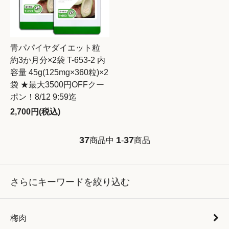
青パパイヤダイエット粒
約3か月分×2袋 T-653-2 内
容量 45g(125mg×360粒)×2
袋 ★最大3500円OFFクー
ポン！8/12 9:59迄
2,700円(税込)
37
1
37
商品中
-
商品
さらにキーワードを絞り込む
梅肉