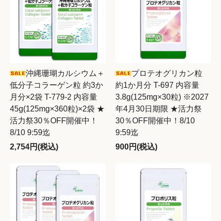
沖縄珊瑚カルシウム＋
プロテオグリカン粒
低分子コラーゲン粒 約3か
約1か月分 T-697 内容量
月分×2袋 T-779-2 内容量
3.8g(125mg×30粒) ※2027
45g(125mg×360粒)×2袋 ★
年4月30日期限 ★活力祭
活力祭30％OFF開催中！
30％OFF開催中！8/10
8/10 9:59迄
9:59迄
2,754円(税込)
900円(税込)