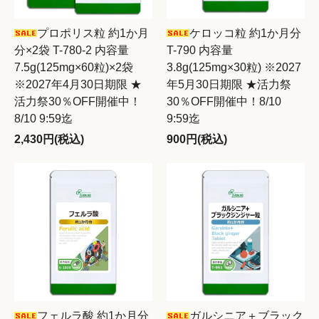
プロポリス粒 約1か月
ケロッコ粒 約1か月分
分×2袋 T-780-2 内容量
T-790 内容量
7.5g(125mg×60粒)×2袋
3.8g(125mg×30粒) ※2027
※2027年4月30日期限 ★
年5月30日期限 ★活力祭
活力祭30％OFF開催中！
30％OFF開催中！8/10
8/10 9:59迄
9:59迄
2,430円(税込)
900円(税込)
フェルラ酸 約1か月分
ガルシニア＋ブラック