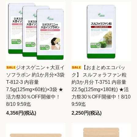
ジオスゲニン＋大豆イ
【おまとめエコパッ
ソフラボン 約1か月分×3袋
ク】 スルフォラファン粒
T-812-3 内容量
約3か月分 T-3751 内容量
7.5g(125mg×60粒)×3袋 ★
22.5g(125mg×180粒) ★活
活力祭30％OFF開催中！
力祭30％OFF開催中！8/10
8/10 9:59迄
9:59迄
4,356円(税込)
2,250円(税込)