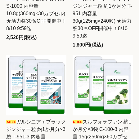
S-1000 内容量
ジンジャー粒 約1か月分 T-
10.8g(360mg×30カプセル)
951 内容量
★活力祭30％OFF開催中！
30g(125mg×240粒) ★活力
8/10 9:59迄
祭30％OFF開催中！8/10
9:59迄
2,520円(税込)
1,800円(税込)
ガルシニア＋ブラック
スルフォラファン 約1
ジンジャー粒 約1か月分×3
か月分×3袋 C-100-3 内容
袋 T-951-3 内容量
量 15g(250mg×60カプセ