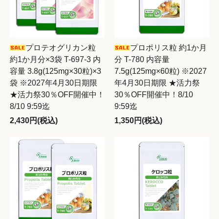
プロテオグリカン粒
プロポリス粒 約1か月
約1か月分×3袋 T-697-3 内
分 T-780 内容量
容量 3.8g(125mg×30粒)×3
7.5g(125mg×60粒) ※2027
袋 ※2027年4月30日期限
年4月30日期限 ★活力祭
★活力祭30％OFF開催中！
30％OFF開催中！8/10
8/10 9:59迄
9:59迄
2,430円(税込)
1,350円(税込)