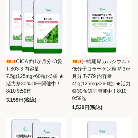
CICA 約1か月分×3袋
沖縄珊瑚カルシウム＋
T-803-3 内容量
低分子コラーゲン粒 約3か
7.5g(125mg×60粒)×3袋 ★
月分 T-779 内容量
活力祭30％OFF開催中！
45g(125mg×360粒) ★活力
8/10 9:59迄
祭30％OFF開催中！8/10
9:59迄
3,159円(税込)
1,530円(税込)