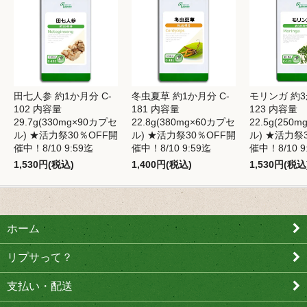
田七人参 約1か月分 C-
冬虫夏草 約1か月分 C-
モリンガ 約3
102 内容量
181 内容量
123 内容量
29.7g(330mg×90カプセ
22.8g(380mg×60カプセ
22.5g(250
ル) ★活力祭30％OFF開
ル) ★活力祭30％OFF開
ル) ★活力祭
催中！8/10 9:59迄
催中！8/10 9:59迄
催中！8/10 9
1,530円(税込)
1,400円(税込)
1,530円(税込
ホーム
リプサって？
支払い・配送