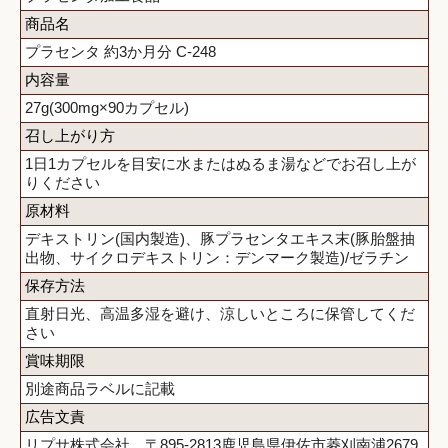
商品名
プラセンタ 約3か月分 C-248
内容量
27g(300mg×90カプセル)
召し上がり方
1日1カプセルを目安に水またはぬるま湯などでお召し上が
りください
原材料
デキストリン(国内製造)、豚プラセンタエキス末(豚胎盤抽
出物、サイクロデキストリン：デンマーク製造)/ゼラチン
保存方法
直射日光、高温多湿を避け、涼しいところに保管してくだ
さい
賞味期限
別途商品ラベルに記載
広告文責
リプサ株式会社 〒895-2813鹿児島県伊佐市菱刈南浦2679