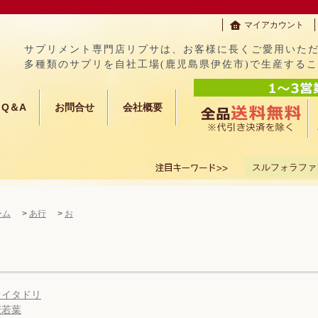
マイアカウント
サプリメント専門店リプサは、お客様に長くご愛用いた
多種類のサプリを自社工場(鹿児島県伊佐市)で生産する
Q＆A
お問合せ
会社概要
スルフォラファ
ーム
>
あ行
>
お
オイタドリ
麦若葉