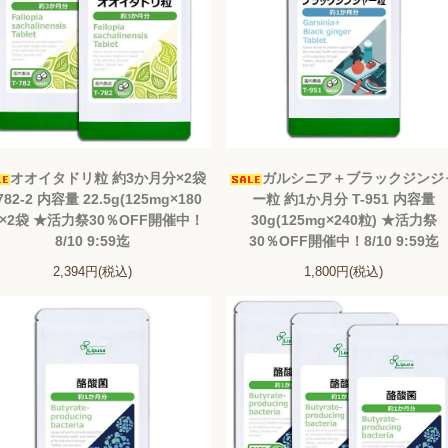
オオイタドリ粒 約3か月分×2袋
ガルシニア＋ブラックジンジ
782-2 内容量 22.5g(125mg×180
ー粒 約1か月分 T-951 内容量
)×2袋 ★活力祭30％OFF開催中！
30g(125mg×240粒) ★活力祭
8/10 9:59迄
30％OFF開催中！8/10 9:59迄
2,394円(税込)
1,800円(税込)