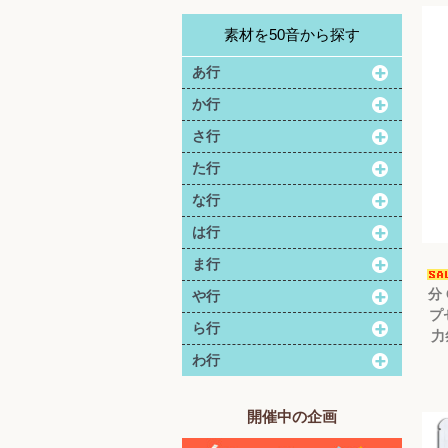
素材を50音から探す
あ行
か行
さ行
た行
な行
は行
ま行
分 
や行
プ
ら行
力
わ行
開催中の企画