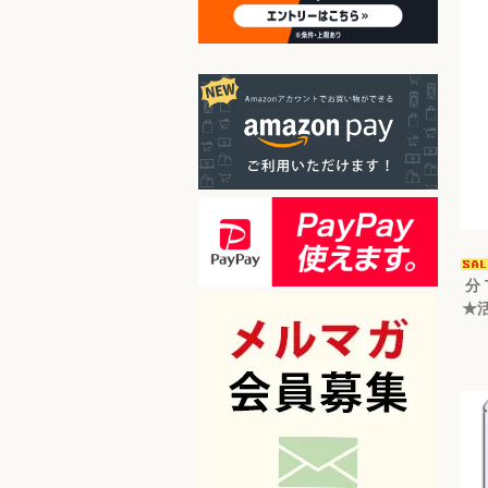
分 
★活