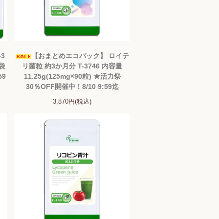
-3
【おまとめエコパック】 ロイテ
3袋
リ菌粒 約3か月分 T-3746 内容量
59
11.25g(125mg×90粒) ★活力祭
30％OFF開催中！8/10 9:59迄
3,870円(税込)