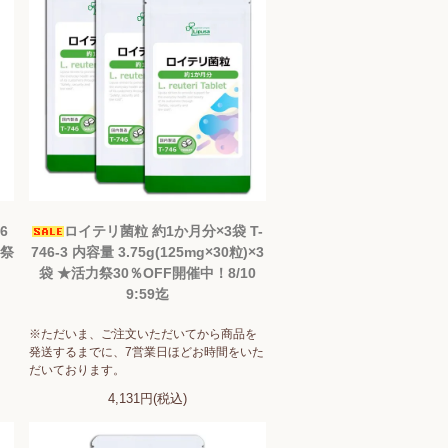
6
ロイテリ菌粒 約1か月分×3袋 T-
力祭
746-3 内容量 3.75g(125mg×30粒)×3
袋 ★活力祭30％OFF開催中！8/10
9:59迄
※ただいま、ご注文いただいてから商品を
発送するまでに、7営業日ほどお時間をいた
だいております。
4,131円(税込)