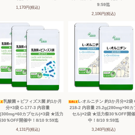
9:59迄
1,170円(税込)
2,106円(税込)
乳酸菌＋ビフィズス菌 約1か月
L-オルニチン 約3か月分×2袋 
分×3袋 C-177-3 内容量
218-2 内容量 25.2g(280mg×90
g(300mg×60カプセル)×3袋 ★活力
セル)×2袋 ★活力祭30％OFF開
祭30％OFF開催中！8/10 9:59迄
中！8/10 9:59迄
4,131円(税込)
3,240円(税込)