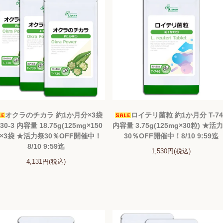
オクラのチカラ 約1か月分×3袋
ロイテリ菌粒 約1か月分 T-74
730-3 内容量 18.75g(125mg×150
内容量 3.75g(125mg×30粒) ★活
)×3袋 ★活力祭30％OFF開催中！
30％OFF開催中！8/10 9:59迄
8/10 9:59迄
1,530円(税込)
4,131円(税込)