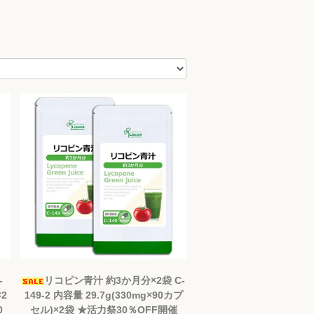
-
リコピン青汁 約3か月分×2袋 C-
×2
149-2 内容量 29.7g(330mg×90カプ
0
セル)×2袋 ★活力祭30％OFF開催