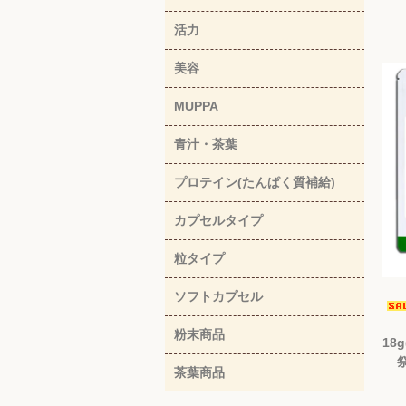
活力
美容
MUPPA
青汁・茶葉
プロテイン(たんぱく質補給)
カプセルタイプ
粒タイプ
ソフトカプセル
粉末商品
18
茶葉商品