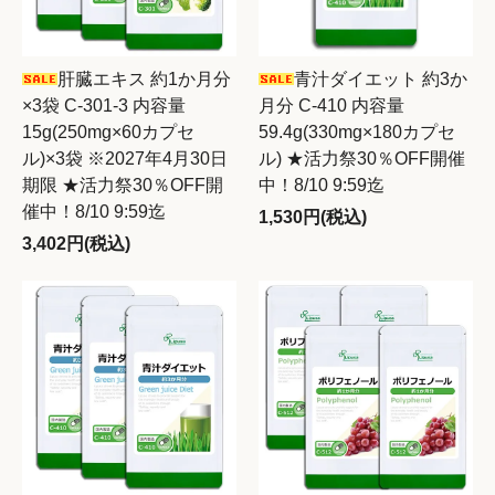
肝臓エキス 約1か月分
青汁ダイエット 約3か
×3袋 C-301-3 内容量
月分 C-410 内容量
15g(250mg×60カプセ
59.4g(330mg×180カプセ
ル)×3袋 ※2027年4月30日
ル) ★活力祭30％OFF開催
期限 ★活力祭30％OFF開
中！8/10 9:59迄
催中！8/10 9:59迄
1,530円(税込)
3,402円(税込)