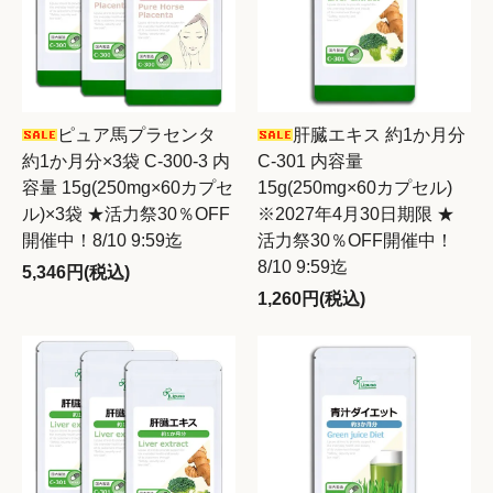
ピュア馬プラセンタ
肝臓エキス 約1か月分
約1か月分×3袋 C-300-3 内
C-301 内容量
容量 15g(250mg×60カプセ
15g(250mg×60カプセル)
ル)×3袋 ★活力祭30％OFF
※2027年4月30日期限 ★
開催中！8/10 9:59迄
活力祭30％OFF開催中！
8/10 9:59迄
5,346円(税込)
1,260円(税込)