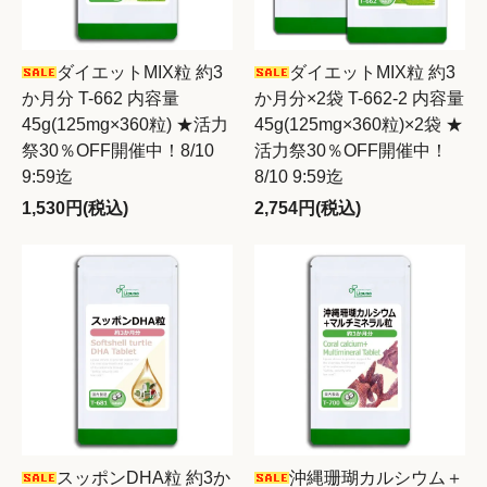
ダイエットMIX粒 約3
ダイエットMIX粒 約3
か月分 T-662 内容量
か月分×2袋 T-662-2 内容量
45g(125mg×360粒) ★活力
45g(125mg×360粒)×2袋 ★
祭30％OFF開催中！8/10
活力祭30％OFF開催中！
9:59迄
8/10 9:59迄
1,530円(税込)
2,754円(税込)
スッポンDHA粒 約3か
沖縄珊瑚カルシウム＋