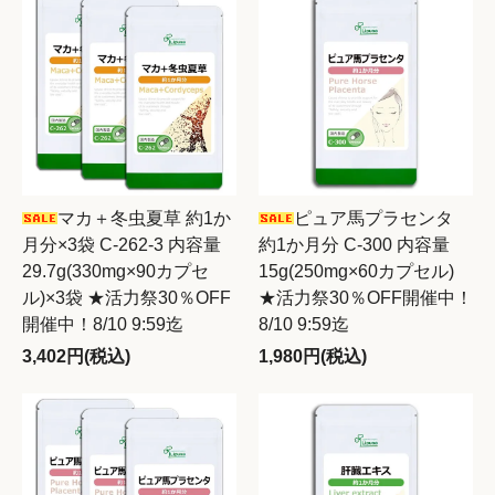
マカ＋冬虫夏草 約1か
ピュア馬プラセンタ
月分×3袋 C-262-3 内容量
約1か月分 C-300 内容量
29.7g(330mg×90カプセ
15g(250mg×60カプセル)
ル)×3袋 ★活力祭30％OFF
★活力祭30％OFF開催中！
開催中！8/10 9:59迄
8/10 9:59迄
3,402円(税込)
1,980円(税込)