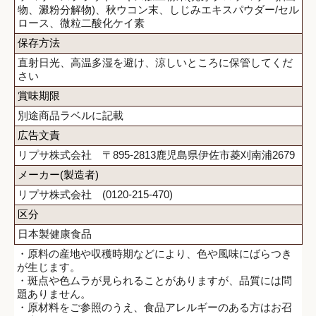
物、澱粉分解物)、秋ウコン末、しじみエキスパウダー/セル
ロース、微粒二酸化ケイ素
保存方法
直射日光、高温多湿を避け、涼しいところに保管してくだ
さい
賞味期限
別途商品ラベルに記載
広告文責
リプサ株式会社 〒895-2813鹿児島県伊佐市菱刈南浦2679
メーカー(製造者)
リプサ株式会社 (0120-215-470)
区分
日本製健康食品
・原料の産地や収穫時期などにより、色や風味にばらつき
が生じます。
・斑点や色ムラが見られることがありますが、品質には問
題ありません。
・原材料をご参照のうえ、食品アレルギーのある方はお召