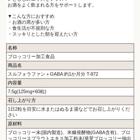
お酒をよく飲まれる方をサポートします。
▼こんな方におすすめ
・お酒の席が多い方
・食生活が不規則な方
・スッキリとした朝を迎えたい方
名称
ブロッコリー加工食品
商品名
スルフォラファン＋GABA 約1か月分 T-872
内容量
7.5g(125mg×60粒)
召し上がり方
1日2粒を目安に水またはぬるま湯などでお召し上がりくだ
さい
原材料
ブロッコリー末(国内製造)、米糠発酵物(GABA含有)、ブロ
ッコリースプラウトエキス加工粉末(発芽ブロッコリー抽出