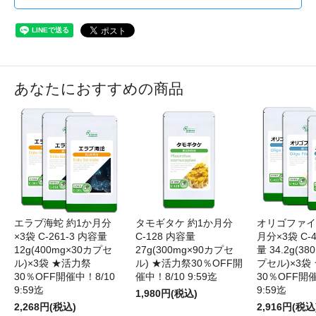
あなたにおすすめの商品
エラブ海蛇 約1か月分
タモギタケ 約1か月分
オリゴファイ
×3袋 C-261-3 内容量
C-128 内容量
月分×3袋 C-4
12g(400mg×30カプセ
27g(300mg×90カプセ
量 34.2g(38
ル)×3袋 ★活力祭
ル) ★活力祭30％OFF開
プセル)×3袋
30％OFF開催中！8/10
催中！8/10 9:59迄
30％OFF開催
9:59迄
9:59迄
1,980円(税込)
2,268円(税込)
2,916円(税込