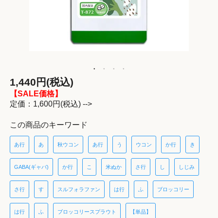
1,440円(税込)
【SALE価格】
定価：1,600円(税込) -->
この商品のキーワード
あ行
あ
秋ウコン
あ行
う
ウコン
か行
き
GABA(ギャバ)
か行
こ
米ぬか
さ行
し
しじみ
さ行
す
スルフォラファン
は行
ふ
ブロッコリー
は行
ふ
ブロッコリースプラウト
【単品】